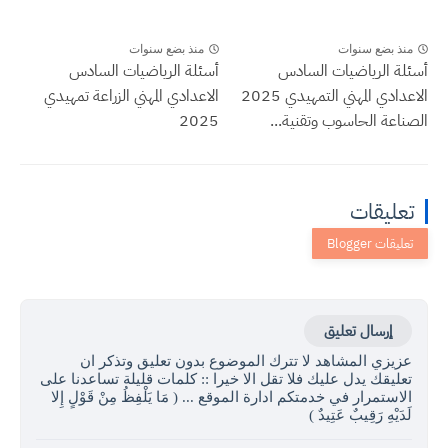
نذ بضع سنوات
منذ بضع سنوات
لة الرياضيات السادس
أسئلة الرياضيات السادس
الاعدادي المهني التمهيدي 2025
الاعدادي المهني الزراعة تمهيدي
اعة الحاسوب وتقنية...
2025
عليقات
إرسال تعليق
زيزي المشاهد لا تترك الموضوع بدون تعليق وتذكر ان
عليقك يدل عليك فلا تقل الا خيرا :: كلمات قليلة تساعدنا على
لاستمرار في خدمتكم ادارة الموقع ... ( مَا يَلْفِظُ مِنْ قَوْلٍ إِلا
َدَيْهِ رَقِيبٌ عَتِيدٌ )