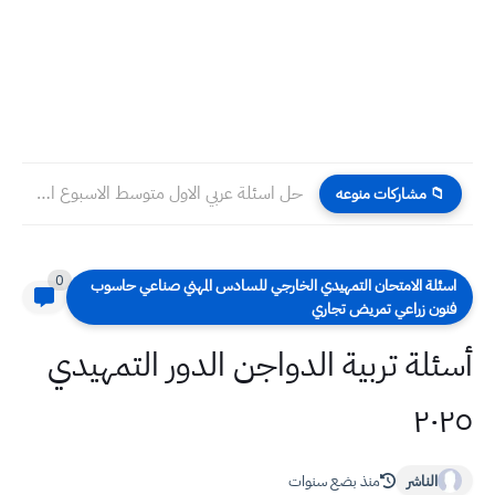
حل اسئلة عربي الاول متوسط الاسبوع الثالث عشر التلفزيون التربوي
📁 مشاركات منوعه
0
سئلة الامتحان التمهيدي الخارجي للسادس المهني صناعي حاسوب
نون زراعي تمريض تجاري
ئلة تربية الدواجن الدور التمهيدي
٢٠
الناشر
منذ بضع سنوات