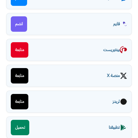
فايبر
انضم
بينتيريست
متابعة
منصة X
متابعة
ثريدز
متابعة
تطبيقنا
تحميل