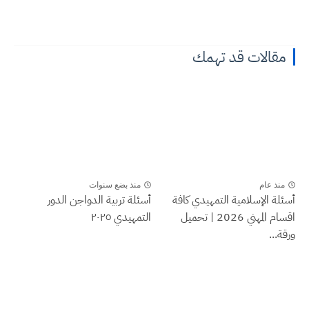
قالات قد تهمك
نذ عام
منذ بضع سنوات
ة الإسلامية التمهيدي كافة
أسئلة تربية الدواجن الدور
اقسام المهني 2026 | تحميل
التمهيدي ٢٠٢٥
...