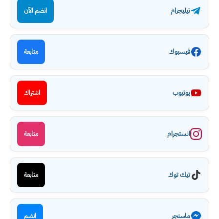
تيليجرام
انضم الآن
فيسبوك
متابعة
يوتيوب
اشتراك
انستجرام
متابعة
تيك توك
متابعة
ماسنجر
انضم