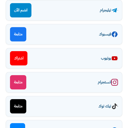
تيليجرام
انضم الآن
فيسبوك
متابعة
يوتيوب
اشتراك
انستجرام
متابعة
تيك توك
متابعة