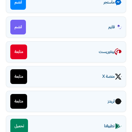
ماسنجر
انضم
فايبر
انضم
بينتيريست
متابعة
منصة X
متابعة
ثريدز
متابعة
تطبيقنا
تحميل