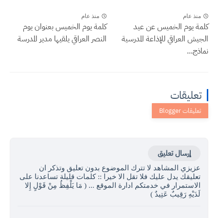
منذ عام
منذ عام
كلمة يوم الخميس عن عيد
كلمة يوم الخميس بعنوان يوم
الجيش العراقي للإذاعة المدرسية
النصر العراقي يلقيها مدير المدرسة
نماذج...
تعليقات
إرسال تعليق
عزيزي المشاهد لا تترك الموضوع بدون تعليق وتذكر ان
تعليقك يدل عليك فلا تقل الا خيرا :: كلمات قليلة تساعدنا على
الاستمرار في خدمتكم ادارة الموقع ... ( مَا يَلْفِظُ مِنْ قَوْلٍ إِلا
لَدَيْهِ رَقِيبٌ عَتِيدٌ )