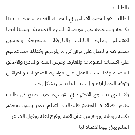
بالطالب
الطالب هو العضو الاساس في العملية التعليمية ويجب علينا
تكريمه وتشجيعه على مواصلة المسيرة التعليمية ـ وعلينا ايضا
الاهتمام بتعليم الطالب بالطريقة الصحيحة وتحسين
مستواهم والعمل على توفير كل ما يلزمهم وكذلك مساعدتهم
على اكتساب المعلومات والمعارف وغرس القيم والمبادئ والاخلاق
الفاضلة وكما يجب العمل على مواجهة الصعوبات والعراقيل
وتوفير الجو الملائم والمناسب له ليدرس بشكل جيد
ولا ننسى بث روح الاجتهاد في نفوسهم حتى يصبح كل طالب
عنصرا فعالا في المجتمع فالطالب المتعلم يعمر ويبني ويخدم
نفسه ووطنه ويرفع من شأن الامه ويفرح اهله ويقول الشاعر
العلم يبني بيوتا لاعماد لها