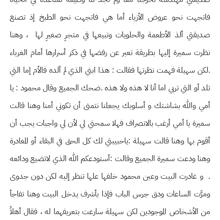
فاتجهت نحو عروض الأزياء أما هي فاتجهت نحو الطبخ إذ تصنع
صديقتي ألذ الأطعمة والحلويات وتبيعها في متجرِ صغيرِ لها ، وهنا
نظرت سميرة إليها بطريقة تعبر عن رفضها في ذكر أسرارها أمام الغرباء
.لكن سهيلة فهمت نظرتها فقالت : هذا ابني الذي لم ألده فالأم إما التي
تلد أو التي تربي اما أنا لا هذه ولا هذه .ضحك الجميع وقال محمود : يا
أمي والله بشاشتك و أسلوبك يجعلنا نتمنى أن تكوني أمنا وهنا قالت
سميرة يا أمي أرغب بالانصراف فهلا سمحتي لي لأن لي واجبات يجب أن
أقوم بها وهنا قالت سهيلة :ياحبيبتي لك كل الحق في البقاء أو المغادرة
وهنا ودعت سميرة الجميع وقالت :أستودعكم الله الذي لاتضيع ودائعه
. و غادرت البيت وعين محمود خلفها علها تنظر إليه لكن دون جدوى
ومرَّت الساعات ودق جرس الباب فإذا بأشرف يدخل البيت وهنا تفاجأ
من الأشخاص الموجودين لكن سهيلة سارعت بتعريفهما له ، فقال أهلاً