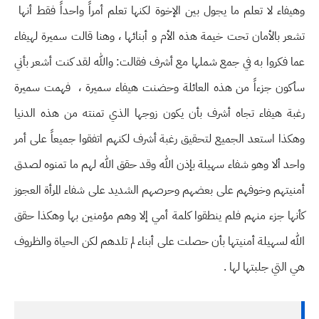
وهيفاء لا تعلم ما يجول بين الإخوة لكنها تعلم أمراً واحداً فقط أنها
تشعر بالأمان تحت خيمة هذه الأم و أبنائها ، وهنا قالت سميرة لهيفاء
عما فكروا به في جمع شملها مع أشرف فقالت: والله لقد كنت أشعر بأني
سأكون جزءاً من هذه العائلة وحضنت هيفاء سميرة ، فهمت سميرة
رغبة هيفاء تجاه أشرف بأن يكون زوجها الذي تمنته من هذه الدنيا
وهكذا استعد الجميع لتحقيق رغبة أشرف لكنهم اتفقوا جميعاً على أمر
واحد ألا وهو شفاء سهيلة بإذن الله وقد حقق الله لهم ما تمنوه لصدق
أمنيتهم وخوفهم على بعضهم وحرصهم الشديد على شفاء المرأة العجوز
كأنها جزء منهم فلم ينطقوا كلمة أمي إلا وهم مؤمنين بها وهكذا حقق
الله لسهيلة أمنيتها بأن حصلت على أبناء لم تلدهم لكن الحياة والظروف
هي التي جلبتها لها .