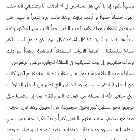
وسهلاً بكم ، إذا يا أمي هل تحتاجين لي أم أذهب أنا وصديقي لأنه جلب
اليوم حصاناً جميلاً و أرغب برؤيته وهنا قالت براء :عذراً يا سيد هل
نستطيع الذهاب معك لأنني أحب الخيل جداً قالت سهيلة فكرة رائعة
جداً هل تقبل يا أشرف ؟! قال أشرف :بكل سرور لكن دعوني أجلب لكم
سيارة تناسبكما ، أغلقوا الأبواب استعداداً للمغادرة .وفعلاً تم ذلك
وبدأت سفرتهم إلى بيت صديقهم في المنطقة المجاورة ،وعلى الرغم من
بساطة هذه المنطقة وما تحمل من صفات تخالف منطقتهم لكنها كانت
من أجمل المناطق بسبب وجود الخيول التي تعتبر من أجمل المخلوقات
التي خلقها الله لما تحمله من صفات العز والكرم وما إن وصلوا حتى
توجهوا نحو إسطبل كبير يحوي مجموعة من الخيول وهنا قال أشرف :
هذا هو صديقي سعيد مغرم بالخيول كثيراً و بدأ بذكر اسمه بصوت عالٍ
جعله يلتفت نحوه وهنا بدأت خطوات سعيد تتوجه نحو صاحبه وبعد