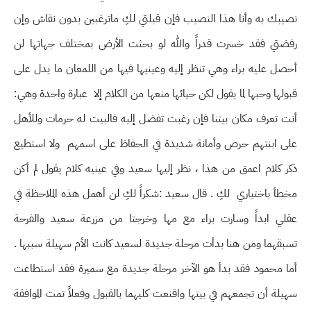
نصيبك به وأنا هذا النصيب فإن قبلتي لكِ ماترغبين بدون نقاش وإن
رفضتي فقد خسرت قدراً والله لو بحثت الأرض بمختلف جهاتها لن
أحصل عليه براء وهي تنظر إليه وعينيها فيها من اللمعان ما يدل على
قبولها وحبها لما يقول لكن حيائها منعها من الكلام إلا عبارة واحدة وهي:
أنت تعرف مكان بيتنا فإن رغبت تفضل إليه فالبيت له حرمات وللأهل
على ابنتهم حرص وأمانة شديدة في الحفاظ على اسمهم ولا استطيع
ذكر كلام اعمق من هذا ، نظر إليها سعيد وفي عينيه كلام يقول لم أكن
مخطأ باختياري لكِ . قال سعيد :شكراً لكِ لن أهمل هذه الملاحظة في
عقلي ابداً وسارت براء مع مها وخرجتا من مزرعة سعيد والفرحة
تسبقهما ومن هنا بدأت مرحلة جديدة لسعيد كانت الأم سهيلة سببها .
أما محمود فقد بدأ هو الآخر مرحلة جديدة مع سميرة فقد استطاعت
سهيلة أن تجمعهم في بيتها واقنعت كليهما بالقبول وفعلاً تمت الموافقة