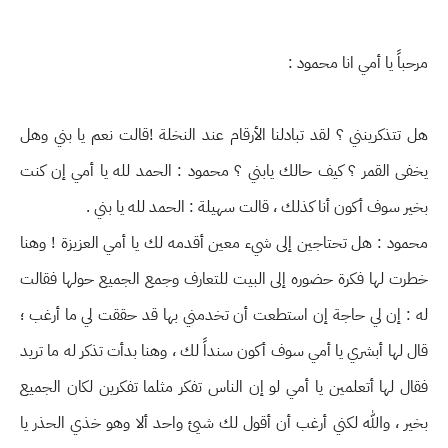
مرحباً يا أمي انا محمود :
هل تتذكرينني ؟ لقد تبادلنا الأرقام عند النخلة !قالت نعم يا بني وهل
يخفى القمر ؟ كيف حالك يابني ؟ محمود : الحمد لله يا أمي إن كنت
بخير سوف أكون أنا كذلك ، قالت سهيلة : الحمد لله يا بني .
محمود : هل تحتاجين إلى شيء معين أقدمه لك يا أمي العزيزة ! وهنا
خطرت لها فكرة حضوره إلى البيت للتعارف وجمع الجميع حولها فقالت
له : إن لي حاجة إن استطعت أن تخدمني بها قد حققت لي ما أرغب ؛
قال لها أبشري يا أمي سوف أكون سنداً لك ، وهنا بدأت تذكر له ما تريد
فقال لها أتعلمين يا أمي لو إن الناس تفكر مثلما تفكرين لكان الجميع
بخير ، والله لكني أرغب أن أقول لك شيئ واحد ألا وهو خذي الحذر يا