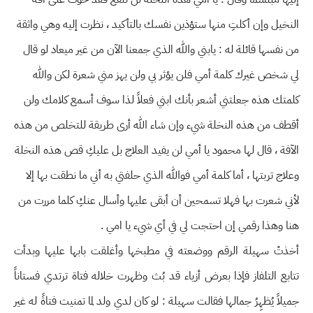
النخيل وإن أكلتِ منها ستؤذين نفسك بالتأكيد ، نظرت إليه وهي واثقة
من نفسها قائلة له : يابني والله الذي جمعنا الآن من غير ميعاد لو قال
لي شخص غيرك كلمة أمي فلن يؤثر بي ولن يهز مني شعرة لكن والله
كلمتك هذه جعلتني أشعر بأنك ابني فعلاً لذا سوف أسمع كلامك ولن
أقطف من هذه النخلة شيء وإن شاء الله أرى طريقة للتخلص من هذه
الآفة ، قال لها محمود يا أمي لن يفيد العلاج بل عليكِ قص هذه النخلة
وعلاج تربتها ، أما كلمة أمي فوالله الذي حلفتي به أني ما نطقت بها إلا
لأني شعرت بها فهلا تسمحين أن أبقى عليها وأسال عنكِ كلما مررت من
هنا وهذا رقمي إن احتجت لي في أي شيء يا امي .
أخذتْ سهيلة الرقم ووضعته في مطبخها وأغلقت بابها عليها وبدأت
تتابع التلفاز فإذا بعرض أزياء قد بُث وظهرت خلاله فتاة ترتدي فستاناً
جميلاً يُظهِرُ جمالها فقالت سهيلة : لو كان لدي ولد لما تمنيت فتاةً له غير