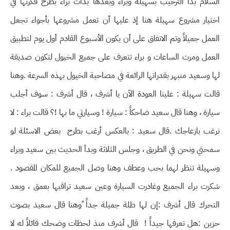
السلام بدأ الترحيب بسهيلة وبراء وبعدها بدأت براء بطرح فكرتها في
اختيار مشروع سهيلة هنا إذ عليها أن تعمل مشروعها بأجواء تجعل
العمل جميلاً وتم الاتفاق على أن يكون الأسبوع القادم أول يوم لتطبيق
العمل ومرت الساعات و براء تتعرف على جميع الخيول لتكون صديقة
لها وسعيد منبهر بقدراتها الرائعة في مصاحبة الخيول بهذه السرعة .وهنا
قالت سهيلة : علينا العودة الآن يا أشرف ، قال أشرف : سوف أجلب
سيارة ، وهنا قال سعيد ضاحكاً : سيارة ! وسيارتي ما بها !؟ قالت براء : لا
نرغب بازعاجك .قال سعيد : بالعكس أرغب بطرح بعض الاسئلة لو
سمحتي ونحن في الطريق ، وجلس الثلاثة وبدأ الحديث بين سعيد وبراء
وسهيلة تنظر لهما بحب وعطف وهنا وصل الجميع للمكان المقصود .
شكرت براء الجميع وغادرت السيارة وعين سعيد تراقبها بعمق ، وبعد
التحرك قال أشرف :إن لها طلة جميلة جداً ًوهنا قال سعيد بصوت
حزين :هل تعرفها جيداً ! قال أشرف منذ لحظات وضحك قائلاً له لا