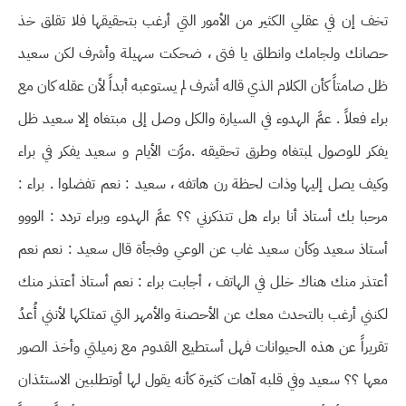
تخف إن في عقلي الكثير من الأمور التي أرغب بتحقيقها فلا تقلق خذ
حصانك ولجامك وانطلق يا فتى ، ضحكت سهيلة وأشرف لكن سعيد
ظل صامتاً كأن الكلام الذي قاله أشرف لم يستوعبه أبداً لأن عقله كان مع
براء فعلاً . عمَّ الهدوء في السيارة والكل وصل إلى مبتغاه إلا سعيد ظل
يفكر للوصول لمبتغاه وطرق تحقيقه .مرَّت الأيام و سعيد يفكر في براء
وكيف يصل إليها وذات لحظة رن هاتفه ، سعيد : نعم تفضلوا . براء :
مرحبا بك أستاذ أنا براء هل تتذكرني ؟؟ عمَّ الهدوء وبراء تردد : الووو
أستاذ سعيد وكأن سعيد غاب عن الوعي وفجأة قال سعيد : نعم نعم
أعتذر منك هناك خلل في الهاتف ، أجابت براء : نعم أستاذ أعتذر منك
لكنني أرغب بالتحدث معك عن الأحصنة والأمهر التي تمتلكها لأنني أُعدُ
تقريراً عن هذه الحيوانات فهل أستطيع القدوم مع زميلتي وأخذ الصور
معها ؟؟ سعيد وفي قلبه آهات كثيرة كأنه يقول لها أوتطلبين الاستئذان