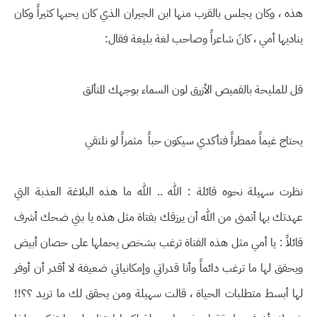
هذه ، وكان يجلس بالقرب منها ابن الجيران الذي كان يحبها كثيراً وكان
يناديها أمي ، كانَ شاعراً وصاحب لغة بليغة فقال:
قل للمليحة بالقميص الأزرق لون السماء بوجهك المتألق
يحتاج غيماً ممطراً فتأكدي سيكون حباً مثمراً لو نلتقي
نظرت سهيلة نحوه قائلة : الله .. الله ما هذه البلاغة العذبة التي
عهدتك بها أتمنى من الله أن يرزقك بفتاة مثل هذه يا بني ضحك أشرف
قائلاً : يا أمي مثل هذه الفتاة ترغب بشخص يحملها على حصان أبيض
ويحقق لها ما ترغب دائماً وأنا قدراتي وإمكانياتي ضعيفة لا أقدر أن أوفر
لها أبسط متطلبات الحياة ، قالت سهيلة ومن يحقق لك ما تريد ؟؟!!