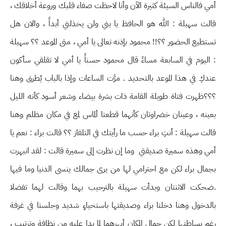
أمي فالناس السيئة كثيرة الآن وأنا لاحظت صفاء قلبك وروعة أخلاقك ،
قالت سهيلة : الله هو الحافظ يا بني ولن يخذلني أبداً ، والان هل
تستطيع الحضور ؟؟!! محمود بإذنه تعالى يا أمي ، متى الموعد ؟؟ سهيلة
: اليوم في السابعة مساءً قال محمود حسناً يا أمي لا تقلقي سأكون
عندكِ في هذا الموعد بالتحديد . مرَّت الساعات وإذا بالباب يُطرق وهنا
؟؟؟ظهرت فتاة طويلة القامة ذات بشرة بيضاء وشعر أسود كأنه الليل
بعينه ، وعينان خضراوتان كأنهما قطعتا ألماس لمع في مكان مظلم وهنا
قالت سهيلة : أنتِ براء حسب ما رأيتك في التلفاز ؟؟ قالت براء : نعم يا
أمي وهذه سميرة صديقتي وما إن نظرت إلى سميرة قالت : لقد انبهرت
بجمال براء لكن مع احترامي لها من يرى جمالك ينسى الدنيا وما فيها
.ضحكت الاثنتان وبدأت سهيلة بالترحيب بهما وقالت لهما تفضلا
بالدخول وهنا دخلتا براء وصديقتها باستحياءٍ شديد وجلستا في غرفة
رغم بساطتها لكن جمال المكان أبهرهما لما بدا عليه من نظافة وترتيب ،