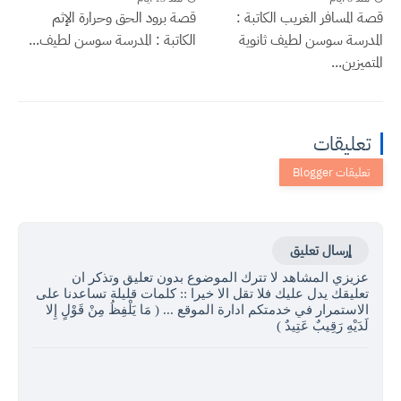
قصة المسافر الغريب الكاتبة :
قصة برود الحق وحرارة الإثم
المدرسة سوسن لطيف ثانوية
الكاتبة : المدرسة سوسن لطيف...
المتميزين...
تعليقات
إرسال تعليق
عزيزي المشاهد لا تترك الموضوع بدون تعليق وتذكر ان
تعليقك يدل عليك فلا تقل الا خيرا :: كلمات قليلة تساعدنا على
الاستمرار في خدمتكم ادارة الموقع ... ( مَا يَلْفِظُ مِنْ قَوْلٍ إِلا
لَدَيْهِ رَقِيبٌ عَتِيدٌ )