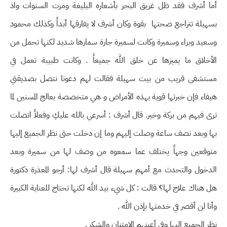
أما أشرف فقد ظل غريق البحر بأشعاره البليغة ومرت السنوات واذ
بسهيلة تتراجع صحتها بقوة وكان أشرف لا يفارقها أبداً وكذلك محمود
وسعيد وبراء وسميرة وكانت لسميرة جارة سمارها شديد لكنها تحمل من
الأخلاق ما يميزها عن خلق الله جميعاً . وكانت طبيبة تعمل في
مستشفى قريب من بيت سهيلة فقالت لهم دعونا نتصل بصديقتي
هيفاء فإن خبرتها قوية بهذه الأمراض و هي متخصصة بعالج المسنين لما
ترى فيهم من بركة وخير. قال أشرف : أسرعي بالله عليكِ وفعلاً اتصلت
بها وبعد نصف ساعة وصلت إليهم وما إن دخلت حتى نظر الجميع إليها
متوقعين وجهاً يختلف عما سمعوه من وصف لها من سميرة وبعد
الدخول والتحدث مع أمهم سهيلة قال أشرف لها: أرجو المعذرة دكتورة
هل هناك علاج لها؟ٕ قالت : كل شيء بيد الله لكنها تحتاج للعناية الكبيرة
وأنا لن أقصر في خدمتها بإذن الله .
نظر الجميع إليها وفي أعينهم الامتنان والشكر .