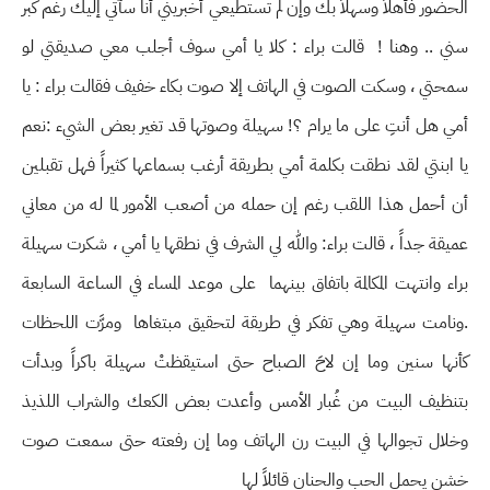
الحضور فأهلاً وسهلاً بك وإن لم تستطيعي أخبريني أنا سآتي إليك رغم كبر
سني .. وهنا ! قالت براء : كلا يا أمي سوف أجلب معي صديقتي لو
سمحتي ، وسكت الصوت في الهاتف إلا صوت بكاء خفيف فقالت براء : يا
أمي هل أنتِ على ما يرام ؟! سهيلة وصوتها قد تغير بعض الشيء :نعم
يا ابنتي لقد نطقت بكلمة أمي بطريقة أرغب بسماعها كثيراً فهل تقبلين
أن أحمل هذا اللقب رغم إن حمله من أصعب الأمور لما له من معاني
عميقة جداً ، قالت براء: والله لي الشرف في نطقها يا أمي ، شكرت سهيلة
براء وانتهت المكالمة باتفاق بينهما على موعد المساء في الساعة السابعة
.ونامت سهيلة وهي تفكر في طريقة لتحقيق مبتغاها ومرَّت اللحظات
كأنها سنين وما إن لاحَ الصباح حتى استيقظتْ سهيلة باكراً وبدأت
بتنظيف البيت من غُبار الأمس وأعدت بعض الكعك والشراب اللذيذ
وخلال تجوالها في البيت رن الهاتف وما إن رفعته حتى سمعت صوت
خشن يحمل الحب والحنان قائلاً لها