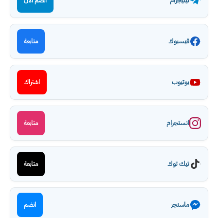
تيليجرام
انضم الآن
فيسبوك
متابعة
يوتيوب
اشتراك
انستجرام
متابعة
تيك توك
متابعة
ماسنجر
انضم