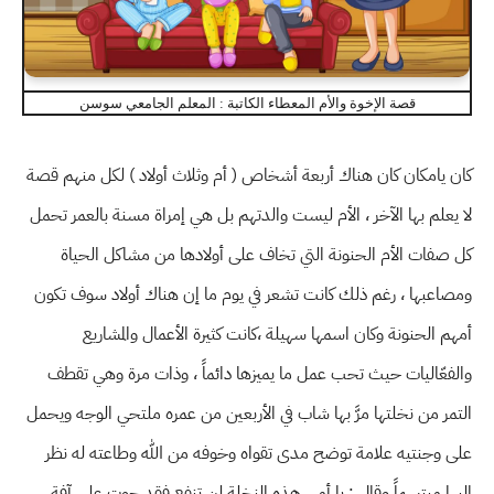
قصة الإخوة والأم المعطاء الكاتبة : المعلم الجامعي سوسن
كان يامكان كان هناك أربعة أشخاص ( أم وثلاث أولاد ) لكل منهم قصة
لا يعلم بها الآخر ، الأم ليست والدتهم بل هي إمراة مسنة بالعمر تحمل
كل صفات الأم الحنونة التي تخاف على أولادها من مشاكل الحياة
ومصاعبها ، رغم ذلك كانت تشعر في يوم ما إن هناك أولاد سوف تكون
أمهم الحنونة وكان اسمها سهيلة ،كانت كثيرة الأعمال والمشاريع
والفعّاليات حيث تحب عمل ما يميزها دائماً ، وذات مرة وهي تقطف
التمر من نخلتها مرَّ بها شاب في الأربعين من عمره ملتحي الوجه ويحمل
على وجنتيه علامة توضح مدى تقواه وخوفه من الله وطاعته له نظر
إليها مبتسماً وقال : يا أمي هذه النخلة لن تنفع فقد حوت على آفة