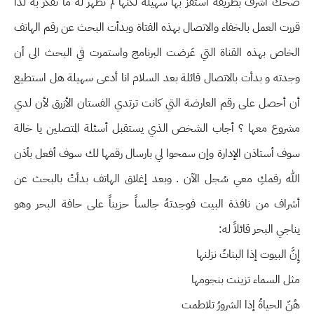
ضحك أشرف بطريقة استفز بها سهيلة لكنها لم تظهر له ما تفكر به لذا
قررت العمل بالخفاء والاتصال بهذه الفتاة وبدأت البحث عن رقم الهاتف
الخاص بهذه القناة التي عَرضت البرنامج واستمرت في البحث الى أن
وجدته و بدأت بالاتصال قائلة بعد السلام انا أدعى سهيلة هل استطيع
أن أحصل على رقم العارضة التي كانت ترتدي الفستان الأزرق لأن لدي
مشروع معها ؟ أجاب الشخص الذي يستقبل أسئلة المتصلين يا خالة
سوف أستاذن الإدارة وإن سمحوا لي بارسال رقمها لك سوف أفعل بأذن
الله رقمكِ معي سُجل الآن . وبعد إغلاق الهاتف بدأتْ بالبحث عن
أشراف من نافذة البيت فوجدتهُ جالساً حزيناً على حافة البحر وهو
يناجي البحر قائلاً له:
إِنَّ البيوت إذا البناتُ نزلنها
مثل السماء تزينت بنجومها
هُنّ الحياةُ إذا الشرورُ تلاطمت