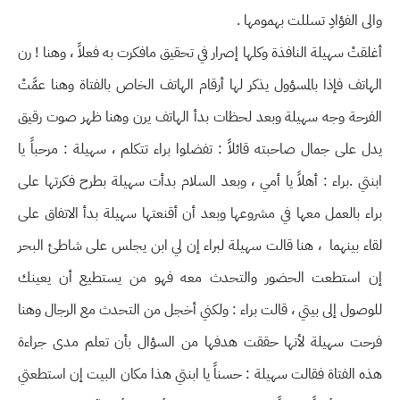
والى الفؤادِ تسللت بهمومها .
أغلقتْ سهيلة النافذة وكلها إصرار في تحقيق مافكرت به فعلاً ، وهنا ! رن
الهاتف فإذا بالمسؤول يذكر لها أرقام الهاتف الخاص بالفتاة وهنا عمَّتْ
الفرحة وجه سهيلة وبعد لحظات بدأ الهاتف يرن وهنا ظهر صوت رقيق
يدل على جمال صاحبته قائلاً : تفضلوا براء تتكلم ، سهيلة : مرحباً يا
ابنتي .براء : أهلاً يا أمي ، وبعد السلام بدأت سهيلة بطرح فكرتها على
براء بالعمل معها في مشروعها وبعد أن أقنعتها سهيلة بدأ الاتفاق على
لقاء بينهما ، هنا قالت سهيلة لبراء إن لي ابن يجلس على شاطئ البحر
إن استطعت الحضور والتحدث معه فهو من يستطيع أن يعينك
للوصول إلى بيتي ، قالت براء : ولكني أخجل من التحدث مع الرجال وهنا
فرحت سهيلة لأنها حققت هدفها من السؤال بأن تعلم مدى جراءة
هذه الفتاة فقالت سهيلة : حسناً يا ابنتي هذا مكان البيت إن استطعتي