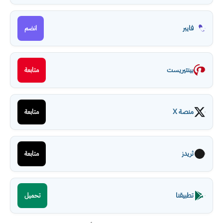
فايبر
انضم
بينتيريست
متابعة
منصة X
متابعة
ثريدز
متابعة
تطبيقنا
تحميل