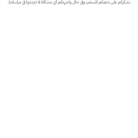
نشكركم على دعمكم المستمر، وفي حال واجهتكم أي مشكلة لا تترددوا في مراسلتنا.