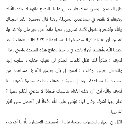
قال الجميع : ونحن معكِ فلا تبخلي علينا بالنصح والإرشاد .مرَّت الأيام
وهيفاء لا تقصر في مساعدتها لسهيلة وهنا قال محمود :لقد اتعبناكِ
والله وأشعر بالخجل لأنك تسهرين معها دائماً من غير ملل ولا كد ولا
تقبلين أن نعينك فهلا سمحتي لنا بمساعدتك ؟؟!! قالت هيفاء : لقد
وعدنا الله وأنفسنا أن لا نقصر في واجبنا وعلاج هذه السيدة واجبي . قال
أشرف : شكراً لك فكل كلمات الشكر لن تفيكِ حقكِ ، نظرت إليه
والخجل بعينيها وقالت : ادعوا لي بأن يعينني الله في مساعدة من
يحتاجون للمساعدة . وما إن خرجَت هيفاء ، قالت سميرة لأشرف : يا
أشرف والله أرى أن هذه الفتاة تناسبك فلماذا لا تدعني أتكلم معها ؟
نظر إليها أشرف وقال لها: توكلي على الله ،فعلاً لن أحصل على أنثى
تشبهها .
الكل في انبهار واستغراب وفرحة قالوا : أحسنت الاختيار والله يا أشرف ،