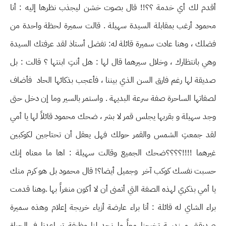
أقدم لك أي خدمة ؟؟!! قال بصوت خشن ليجذب نظرها إليه : أنا
محمود أرغب بمقابلة السيدة سهيلة . قالت سميرة لحظة واحدة من
فضلك ، وهنا عادت سميرة قائلة له: تفضل أستاذ لقد عرفتك السيدة
وهي بانتظارك ، وخلال سيرهما قال لها : هل أنتِ ابنتها ؟ قالت : بل
صديقة لها رغم فارق السن الذي بيننا ، فأعجب بذكائها الحاد فأضاف
لصفاتها الساحرة صفة سرعة البديهة . واستمر بالسير وما إن دخل حتى
وجد سهيلة و بقربها يجلس قمر لا بشر ، ضحك محمود قائلاً لها يا أمي
لقد جمعتِ الشمس والقمر حولك فهل يعقل أن تحتاجين لكوكبين
غيرهما !!!!؟؟؟؟ضحك الجميع وقالت سهيلة : اها ما معناه إنك
حسبت نفسك كوكب آخر وجميل أيضا؟! قال محمود بل هو كرم منك
يا أمي بذكري لهذه الصفة التي أتمنى أن لا أكون منغراً بها .وهنا قدمت
براء الشاي له قائلة : أنا براء عارضة أزياء خريجة إعلام وهذه سميرة
صديقتي مهندسة تخرجنا معاً ولم نجد لنا وظيفة تساعدنا في الحياة