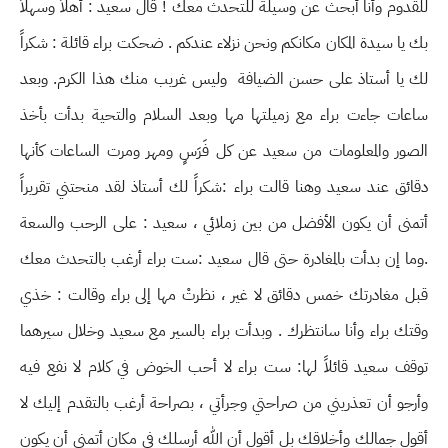
للقدوم وأنا أبحث عن وسيلة للتحدث معك ! قال سعيد : أهلاً وسهلاً
بك يا سيدة المكان مكانكم ونحن نزلاء عندكم . ضحكت براء قائلة : شكراً
لك يا أستاذ على حسن الضيافة وليس غريب منك هذا الكرم. وبعد
ساعات جاءت براء مع زميلتها مها وبعد السلام والتحية بدأت بأخذ
الصور والمعلومات من سعيد عن كل فَرَسٍ ومهر ومرت الساعات كأنها
دقائق عند سعيد وهنا قالت براء :شكراً لك أستاذ لقد منحتني تقريراً
أتمنى أن يكون الأفضل من بين زملائي ، سعيد : على الرحب والسعة
.وما إن بدأت بالمغادرة حتى قال سعيد :ست براء أرغب بالتحدث معك
قبل مغادرتك خمس دقائق لا غير ، نظرتْ مها إلى براء وقالت : خذي
وقتك براء وأنا سانتظرك . وبدأت براء بالسير مع سعيد وخلال سيرهما
توقف سعيد قائلاً لها: ست براء لا أحب الخوض في كلام لا نفع فيه
وأرجو أن تعذريني من صراحتي وجرأتي ، بصراحة أرغب بالتقدم إليك لا
أقول جمالك وأخلاقك بل أقول أن الله أرسلك في مكان أتمنى أن يكون