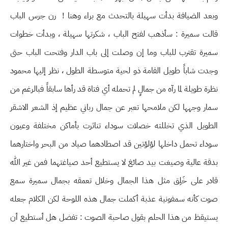
وبعد الضيافة بدأت سهيلة بالتحدث مع براء وهنا ! رن جرس الباب
قالت سميرة : سأذهب لفتح الباب ، شكرتها سهيلة ، وبدأت خطوات
سميرة تقترب للباب وما إن وصلت إلى باب الدار وفتحت الباب حتى
وجدت شاباً طويل القامة ذو لحية متوسطة الطول ، نظر إليها محمود
نظرة طويلة لما رآه من جمالٍ لم تحمله أي فتاة قد رأها سابقاً فبالرغم من
سمار وجهها لكن ملامحها تعبر عن جمال رباني عظيم إذ الشعر الاشقر
الطويل الذي تخللته خصلات سوداء تناثرت بأماكن مختلفة وعيون
سوداء تحمل داخلها لؤلؤتين قد اصطادهما صياد من البحر واختارهما
بدقة عالية وصيغت بيد صائغ لا يستطيع أحد صياغتهما فمن غير الله
قادر على خَلِق مثل هذا الجمال وخلال تعمقه بجمال سميرة سمع
صوت كأنه سمفونية عذبة أكملت جمال هذه اللوحة لكن الكلام جعله
يستيقظ من هذا الحلم بقول صاحبة الصوت : تفضل هل أستطيع أن