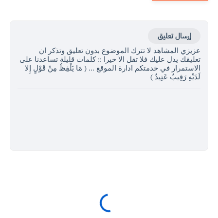
إرسال تعليق
عزيزي المشاهد لا تترك الموضوع بدون تعليق وتذكر ان
تعليقك يدل عليك فلا تقل الا خيرا :: كلمات قليلة تساعدنا على
الاستمرار في خدمتكم ادارة الموقع ... ( مَا يَلْفِظُ مِنْ قَوْلٍ إِلا
لَدَيْهِ رَقِيبٌ عَتِيدٌ )