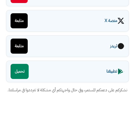
منصة X
متابعة
ثريدز
متابعة
تطبيقنا
تحميل
نشكركم على دعمكم المستمر، وفي حال واجهتكم أي مشكلة لا تترددوا في مراسلتنا.