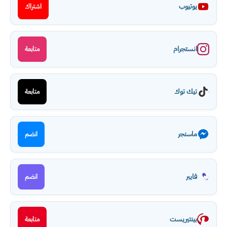
يوتيوب
اشتراك
انستجرام
متابعة
تيك توك
متابعة
ماسنجر
انضم
فايبر
انضم
بينتيريست
متابعة