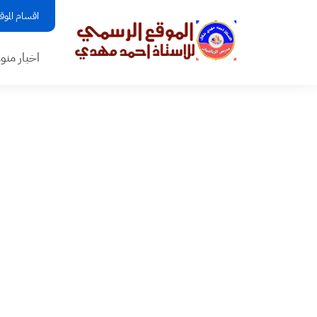
اقسام الموق
اخبار منو