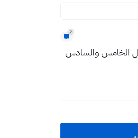
2
لفصل الخامس والسادس
نة