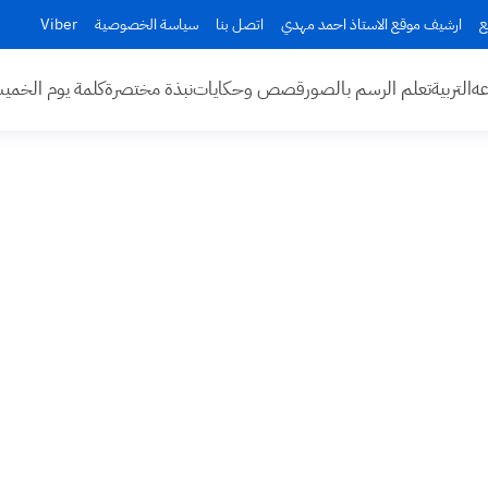
ع
ارشيف موقع الاستاذ احمد مهدي
اتصل بنا
سياسة الخصوصية
Viber
عه
التربية
تعلم الرسم بالصور
قصص وحكايات
نبذة مختصرة
كلمة يوم الخم