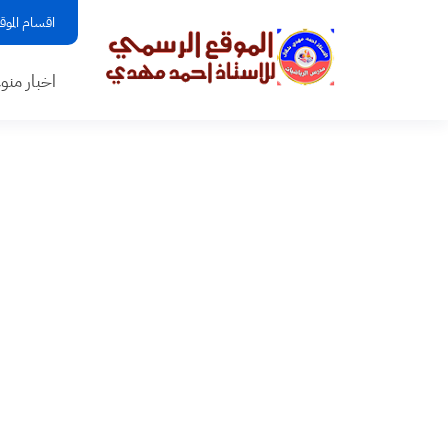
اقسام الموق
اخبار منو