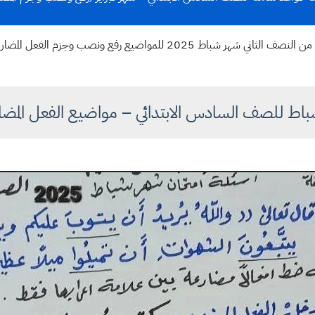
سادس ابتدائي نموذج اسئلة قواعد شهر اول من النصف الثاني شهر شباط 2025 للم
اط للصف السادس الابتدائي – مواضيع الفعل المضا