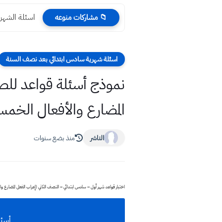
اسئلة الشهر 
📁 مشاركات منوعه
اسئلة شهرية سادس ابتدائي بعد نصف السنة
نموذج أسئلة قواعد لل
المضارع والأفعال الخمس
الناشر
منذ بضع سنوات
اختبار قواعد شهر أول – سادس ابتدائي – النصف الثاني (إعراب الفعل المضارع وال
أسئل