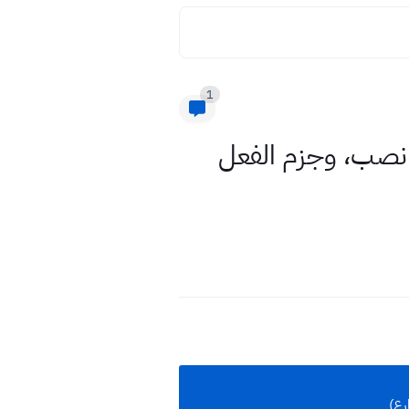
1
 نصب، وجزم الفعل
رع)