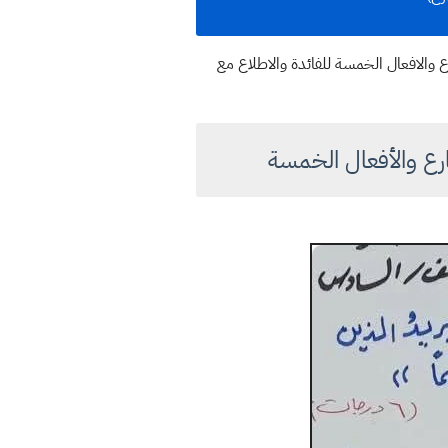
واضيع رفع ونصب وجزم الفعل المضارع والافعال الخمسة للفائدة والاطلاع مع
رع والأفعال الخمسة