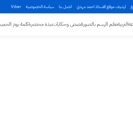
ع
ارشيف موقع الاستاذ احمد مهدي
اتصل بنا
سياسة الخصوصية
Viber
عه
التربية
تعلم الرسم بالصور
قصص وحكايات
نبذة مختصرة
كلمة يوم الخم