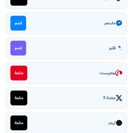
ماسنجر
انضم
فايبر
انضم
بينتيريست
متابعة
منصة X
متابعة
ثريدز
متابعة