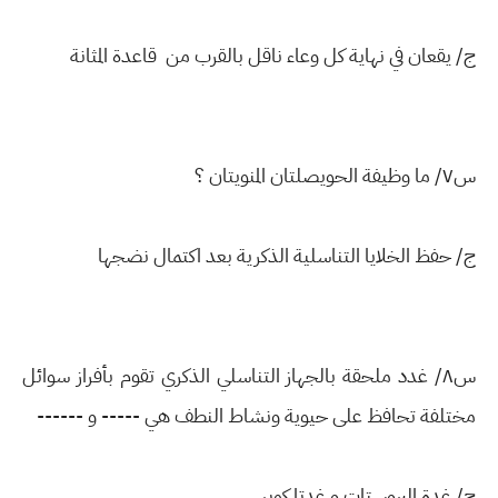
ج/ يقعان في نهاية كل وعاء ناقل بالقرب من قاعدة المثانة
س٧/ ما وظيفة الحويصلتان المنويتان ؟
ج/ حفظ الخلايا التناسلية الذكرية بعد اكتمال نضجها
س٨/ غدد ملحقة بالجهاز التناسلي الذكري تقوم بأفراز سوائل
مختلفة تحافظ على حيوية ونشاط النطف هي ----- و ------
ج/ غدة البروستات و غدتا كوبر