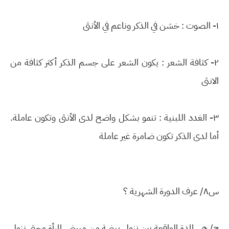
١- الصوت : خشن في الذكر وناعم في الأنثى
٢- كثافة الشعر : يكون الشعر على جسم الذكر أكثر كثافة من
الانثى
٣- الغدد اللبنية : تنمو بشكل واضح لدى الأنثى وتكون عاملة.
أما لدى الذكر تكون ضامرة غير عاملة
س٨/ عرف الدورة الشهرية ؟
ج/ هي المدة الواقعة بين نزول بيضة من مبيض المرأة وحتى نزول