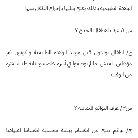
الولادة الطبيعية وذلك بفتح بطنها وإخراج الطفل منها
س٢/ عرف الاطفال الخدج ؟
ج/ اطفال يولدون قبل موعد الولادة الطبيعية ويكونون غير
مؤهلين للعيش ما لم يوضعوا في أسرة خاصة وعناية طبية لفترة
من الوقت
س٣/ عرف التوائم المتماثلة ؟
ج/ توائم تنتج من انقسام بيضة مخصبة انقساما اعتياديا