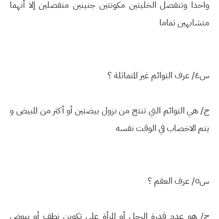
واحدا وتنفصل الخليتين مكونتين جنينين منفصلين إلا أنهما
متشابهين تماما
س٤/ عرف التوائم غير المتماثلة ؟
ج/ هي التوائم التي تنتج من نزول بيضتين أو أكثر من المبيض و
يتم الاخصاب في الوقت نفسه
س٥/ عرف العقم ؟
ج/ هو عدم قدرة الرجل أو المرأة على تكوين نطف أو بيوض