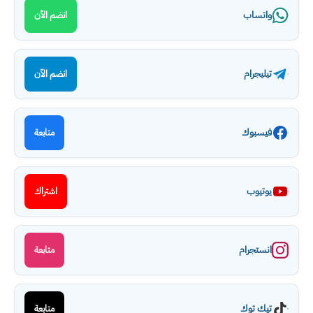
واتساب
انضم الآن
تيليجرام
انضم الآن
فيسبوك
متابعة
يوتيوب
اشتراك
انستجرام
متابعة
تيك توك
متابعة