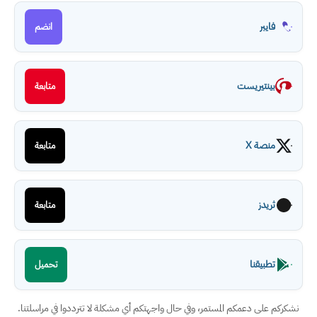
فايبر
انضم
بينتيريست
متابعة
منصة X
متابعة
ثريدز
متابعة
تطبيقنا
تحميل
نشكركم على دعمكم المستمر، وفي حال واجهتكم أي مشكلة لا تترددوا في مراسلتنا.