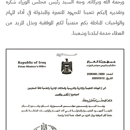
ورحمة الله وبركاته. وجه السيد رئيس مجلس الوزراء شكره
وتقديره إليكم تثمينا للجهود المتميزة والمبذولة في أداء المهام
والواجبات المناطة بكم متمنياً لكم الموفقية وبذل المزيد من
العطاء خدمة لبلدنا وشعبنا.