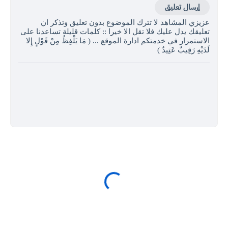
إرسال تعليق
عزيزي المشاهد لا تترك الموضوع بدون تعليق وتذكر ان
تعليقك يدل عليك فلا تقل الا خيرا :: كلمات قليلة تساعدنا على
الاستمرار في خدمتكم ادارة الموقع ... ( مَا يَلْفِظُ مِنْ قَوْلٍ إِلا
لَدَيْهِ رَقِيبٌ عَتِيدٌ )