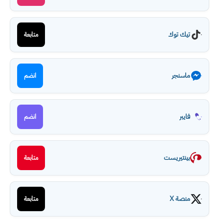
تيك توك
متابعة
ماسنجر
انضم
فايبر
انضم
بينتيريست
متابعة
منصة X
متابعة