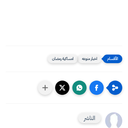
اخبار منوعه
امساكية رمضان
الناشر