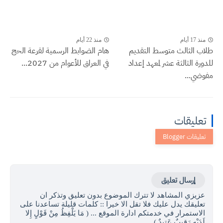
منذ 17 أيام
منذ 22 أيام
طلاب الثالث متوسط التقديم
هام الضوابط الرسمية لقرعة الحج
للدورة الثالثة عشر لمعهد إعداد
في العراق للأعوام من 2027...
مفوضي...
تعليقات
إرسال تعليق
عزيزي المشاهد لا تترك الموضوع بدون تعليق وتذكر ان
تعليقك يدل عليك فلا تقل الا خيرا :: كلمات قليلة تساعدنا على
الاستمرار في خدمتكم ادارة الموقع ... ( مَا يَلْفِظُ مِنْ قَوْلٍ إِلا
لَدَيْهِ رَقِيبٌ عَتِيدٌ )