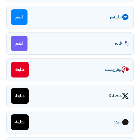
ماسنجر
انضم
فايبر
انضم
بينتيريست
متابعة
منصة X
متابعة
ثريدز
متابعة