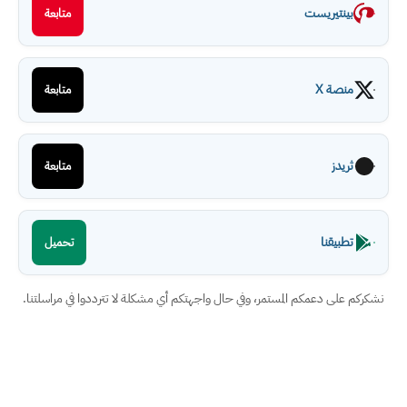
بينتيريست
متابعة
منصة X
متابعة
ثريدز
متابعة
تطبيقنا
تحميل
نشكركم على دعمكم المستمر، وفي حال واجهتكم أي مشكلة لا تترددوا في مراسلتنا.