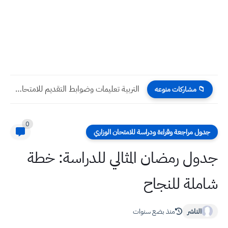
التربية تعليمات وضوابط التقديم للامتحانات التمهيدية ( الخارجي ) للعام...
📁 مشاركات منوعه
0
جدول مراجعة وقراءة ودراسة للامتحان الوزاري
جدول رمضان المثالي للدراسة: خطة
شاملة للنجاح
الناشر
منذ بضع سنوات