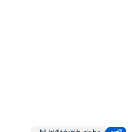
جدول مراجعة وقراءة ودراسة للامتحان الوزاري