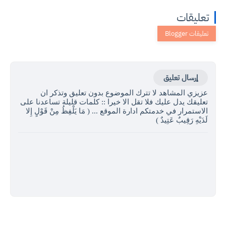
تعليقات
إرسال تعليق
عزيزي المشاهد لا تترك الموضوع بدون تعليق وتذكر ان
تعليقك يدل عليك فلا تقل الا خيرا :: كلمات قليلة تساعدنا على
الاستمرار في خدمتكم ادارة الموقع ... ( مَا يَلْفِظُ مِنْ قَوْلٍ إِلا
لَدَيْهِ رَقِيبٌ عَتِيدٌ )