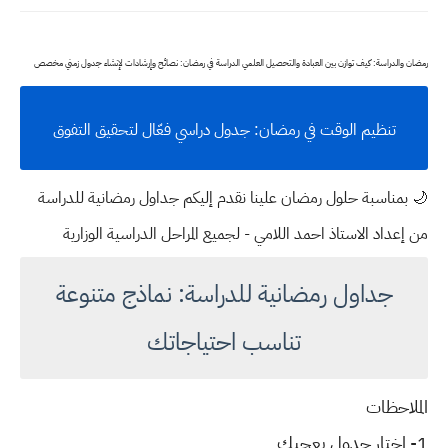
رمضان والدراسة: كيف توازن بين العبادة والتحصيل العلمي الدراسة في رمضان: نصائح وإرشادات لإنشاء جدول زمني مخصص
تنظيم الوقت في رمضان: جدول دراسي فعّال لتحقيق التفوق
🌙 بمناسبة حلول رمضان علينا نقدم إليكم جداول رمضانية للدراسة
من إعداد الاستاذ احمد اللامي - لجميع المراحل الدراسية الوزارية
جداول رمضانية للدراسة: نماذج متنوعة
تناسب احتياجاتك
الملاحظات
1- اختار جدول يعجبك