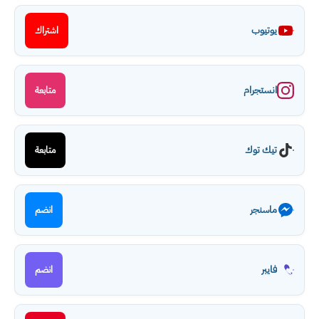
يوتيوب
اشتراك
انستجرام
متابعة
تيك توك
متابعة
ماسنجر
انضم
فايبر
انضم