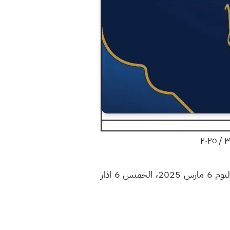
أعلن ديوان الوقف السني العراقي والمجمع الفقهي العراقي مواقيت السحور الإمساك والفطور أوقات الصلاة اليوم 6 مارس 2025، الخميس 6 اذار