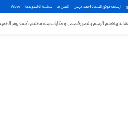
ع
ارشيف موقع الاستاذ احمد مهدي
اتصل بنا
سياسة الخصوصية
Viber
عه
التربية
تعلم الرسم بالصور
قصص وحكايات
نبذة مختصرة
كلمة يوم الخم