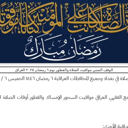
الوقف السني مواقيت الصلاة والفطور يوم ٦ رمضان ٢٠٢٥ العراق
 بغداد وجميع المحافظات العراقية ٦ رمضان ١٤٤٦ الخميس ٦ / ٣ / ٢٠٢٥
راقية الأخرى: