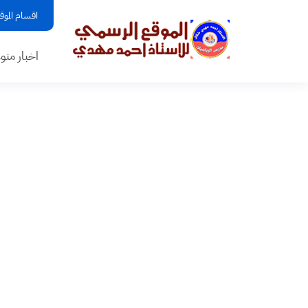
اقسام الموق
اخبار منو