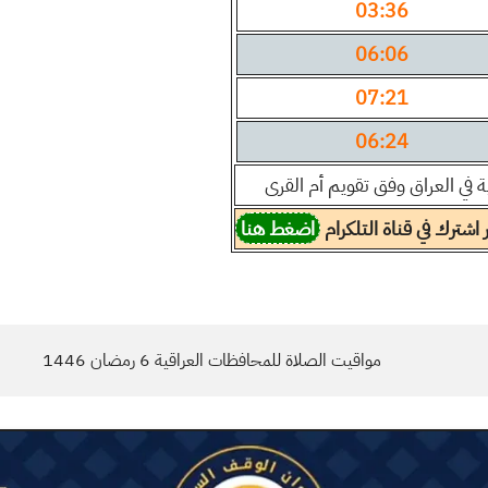
03:36
06:06
07:21
06:24
 في العراق وفق تقويم أم القرى
شترك في قناة التلكرام
اضغط هنا
مواقيت الصلاة للمحافظات العراقية 6 رمضان 1446