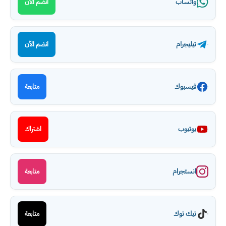
واتساب
انضم الآن
تيليجرام
انضم الآن
فيسبوك
متابعة
يوتيوب
اشتراك
انستجرام
متابعة
تيك توك
متابعة