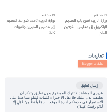
منذ عام
منذ عام
وزارة التربية تفتح باب التقديم
وزارة التربية تحدد ضوابط التقديم
الإلكتروني إلى مدارس المتفوقين
إلى مدارس المتميزين وثانويات
للعام...
كلية...
تعليقات
إرسال تعليق
عزيزي المشاهد لا تترك الموضوع بدون تعليق وتذكر ان
تعليقك يدل عليك فلا تقل الا خيرا :: كلمات قليلة تساعدنا على
الاستمرار في خدمتكم ادارة الموقع ... ( مَا يَلْفِظُ مِنْ قَوْلٍ إِلا
لَدَيْهِ رَقِيبٌ عَتِيدٌ )