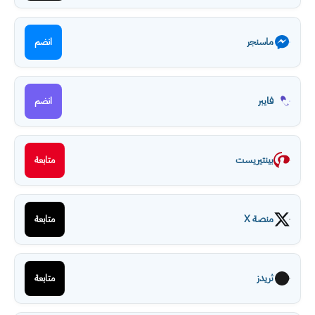
ماسنجر
انضم
فايبر
انضم
بينتيريست
متابعة
منصة X
متابعة
ثريدز
متابعة