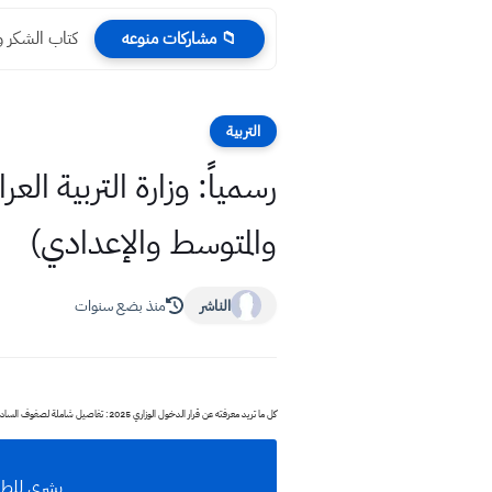
كتاب الشكر و
📁 مشاركات منوعه
التربية
والمتوسط والإعدادي)
الناشر
منذ بضع سنوات
كل ما تريد معرفته عن قرار الدخول الوزاري 2025: تفاصيل شاملة لصفوف السادس الابتدائي والثالث المتوسط والسادس الإعدادي
بشرى للطلاب! تع