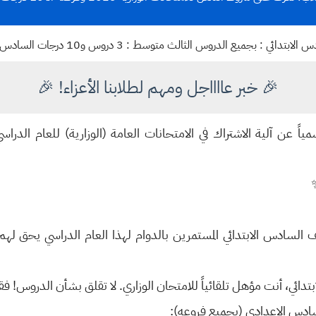
لدروس الثالث متوسط : 3 دروس و10 درجات السادس الاعدادي : 3 دروس و10 درجات
🎉 خبر عااااجل ومهم لطلابنا الأعزاء! 🎉
سادس الابتدائي المستمرين بالدوام لهذا العام الدراسي يحق لهم ال
ائي، أنت مؤهل تلقائياً للامتحان الوزاري. لا تقلق بشأن الدروس! فقط 
ادس الإعدادي (بجميع فروعه):