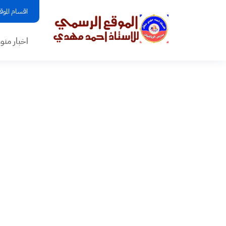
اقسام الموق
اخبار منو