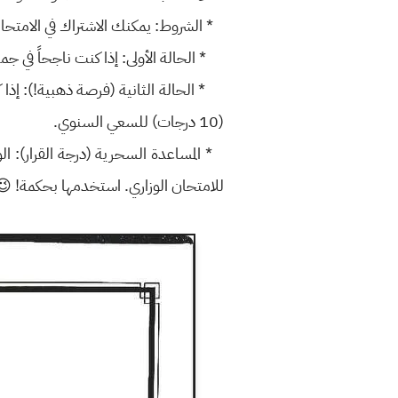
* الشروط: يمكنك الاشتراك في الامتحانا
* الحالة الأولى: إذا كنت ناجحاً في ج
(10 درجات) للسعي السنوي.
* المساعدة السحرية (درجة القرار): ا
للامتحان الوزاري. استخدمها بحكمة! 😉