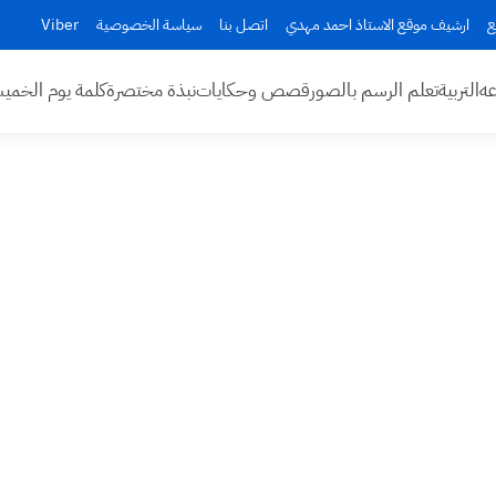
ع
ارشيف موقع الاستاذ احمد مهدي
اتصل بنا
سياسة الخصوصية
Viber
عه
التربية
تعلم الرسم بالصور
قصص وحكايات
نبذة مختصرة
كلمة يوم الخم