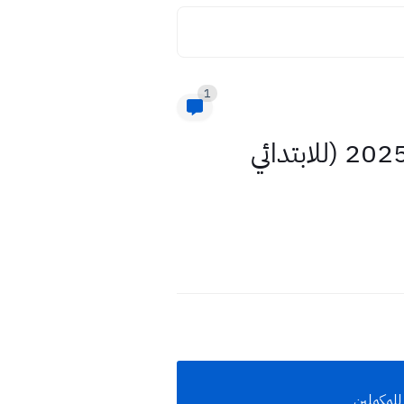
1
رسمياً: وزارة التربية العراقية تحدد آلية الدخول الوزاري لامتحانات 2025 (للابتدائي