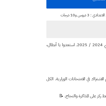
أعلنت وزارة التربية العراقية 🇮🇶 رسمياً عن آلية الاشتراك في الامتحانات العامة (الوزارية) للعام الدراسي 2024 / 2025. استعدوا يا أبطال،
اشتراك في الامتحانات الوزارية. الكل
ركز على المذاكرة والنجاح. 📝