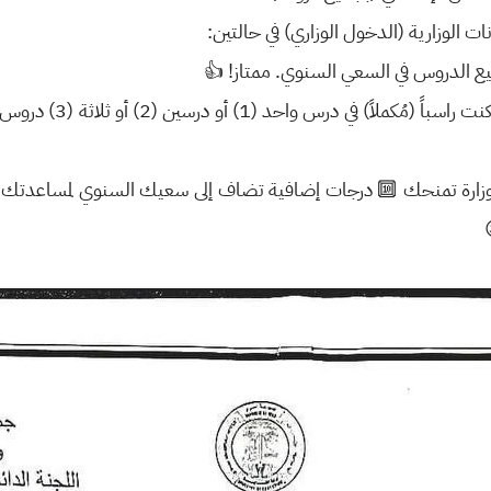
ت الوزارية (الدخول الوزاري) في حالتين:
ميع الدروس في السعي السنوي. ممتاز! 👍
* الحالة الثانية (فرصة 
لوزارة تمنحك 🔟 درجات إضافية تضاف إلى سعيك السنوي لمساعدتك ع