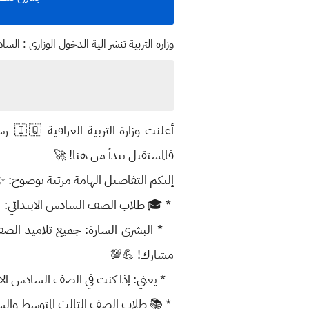
وزارة التربية تنشر الية الدخول الوزاري : السادس الابتدائي : بجميع ا
فالمستقبل يبدأ من هنا! 🚀
إليكم التفاصيل الهامة مرتبة بوضوح: ✨
* 🎓 طلاب الصف السادس الابتدائي:
* البشرى السارة: جميع تلاميذ الصف ال
مشارك! 💪💯
* يعني: إذا كنت في الصف السادس الابتد
* 📚 طلاب الصف الثالث المتوسط والس