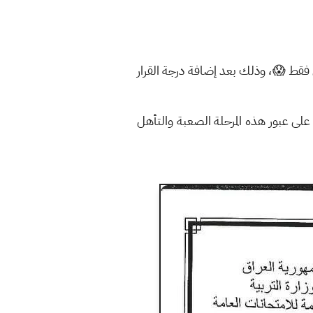
ذهبية!): إذا كنت راسباً (مُكملاً) في درس واحد (1) أو درسين (2) أو ثلاثة (3) دروس فقط 😱، وذلك بعد إضافة درجة القرار
لى عبور هذه المرحلة الصعبة والتأهل