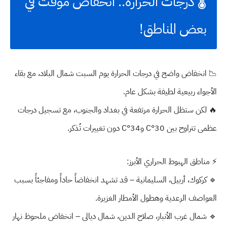
🌡️
درجات الحرارة.. انخفاض مؤقت في
بعض المناطق!
📉
انخفاض واضح
في درجات الحرارة يوم السبت شمال البلاد، مع بقاء
الأجواء
ربيعية لطيفة
بشكل عام.
🔥 لكن ستظل
الحرارة مرتفعة في بغداد والجنوب
، مع تسجيل درجات
عظمى تتراوح بين
30°C و34°C
دون تغييرات تُذكر.
⚡
مناطق الهبوط الحراري الأبرز:
🔹
كركوك، أربيل، السليمانية
– قد تشهد
انخفاضاً حاداً ومفاجئاً
بسبب
العواصف الرعدية وهطول الأمطار الغزيرة.
🔹
شمال غرب الأنبار، صلاح الدين، شمال ديالى
– انخفاض ملحوظ نهار