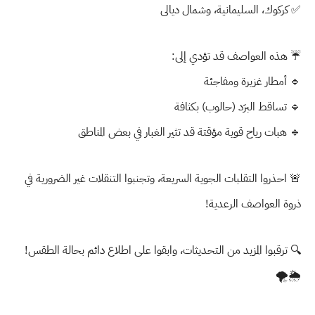
✅
كركوك، السليمانية، وشمال ديالى
☔ هذه العواصف قد تؤدي إلى:
🔹
أمطار غزيرة ومفاجئة
🔹
تساقط البرَد (حالوب) بكثافة
🔹
هبات رياح قوية مؤقتة قد تثير الغبار في بعض المناطق
🚨
احذروا التقلبات الجوية السريعة، وتجنبوا التنقلات غير الضرورية في
ذروة العواصف الرعدية!
🔍
ترقبوا المزيد من التحديثات، وابقوا على اطلاع دائم بحالة الطقس!
🌦️🌪️