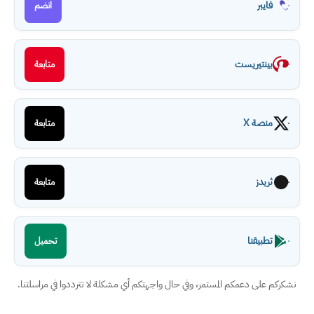
فايبر
انضم
بينتيريست
متابعة
منصة X
متابعة
ثريدز
متابعة
تطبيقنا
تحميل
نشكركم على دعمكم المستمر، وفي حال واجهتكم أي مشكلة لا تترددوا في مراسلتنا.