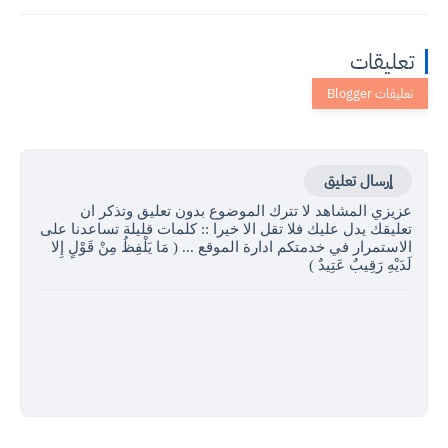
تعليقات
إرسال تعليق
عزيزي المشاهد لا تترك الموضوع بدون تعليق وتذكر ان
تعليقك يدل عليك فلا تقل الا خيرا :: كلمات قليلة تساعدنا على
الاستمرار في خدمتكم ادارة الموقع ... ( مَا يَلْفِظُ مِنْ قَوْلٍ إِلا
لَدَيْهِ رَقِيبٌ عَتِيدٌ )