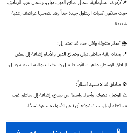
📌
كركوك، السليمانية، شمالي صلاح الدين، ديالى، وشمال غرب الرمادي
،
حيث ستكون كميات الهطول
جيدة جداً
وقد تصحبها عواصف رعدية
شديدة.
🌦️
أمطار متفرقة وأقل حدة قد تمتد إلى:
📍 بغداد، بقية مناطق ديالى وصلاح الدين والأنبار، إضافة إلى بعض
المناطق الوسطى والفرات الأوسط مثل
واسط، الديوانية، النجف، وبابل.
🚫
مناطق قد لا تشهد أمطاراً:
⚠️ الموصل، دهوك، وأجزاء واسعة من نينوى، إضافة إلى
مناطق غرب
محافظة أربيل
، حيث يُتوقع أن تبقى الأجواء مستقرة نسبيًا.