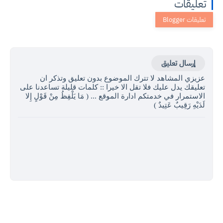
تعليقات
إرسال تعليق
عزيزي المشاهد لا تترك الموضوع بدون تعليق وتذكر ان
تعليقك يدل عليك فلا تقل الا خيرا :: كلمات قليلة تساعدنا على
الاستمرار في خدمتكم ادارة الموقع ... ( مَا يَلْفِظُ مِنْ قَوْلٍ إِلا
لَدَيْهِ رَقِيبٌ عَتِيدٌ )