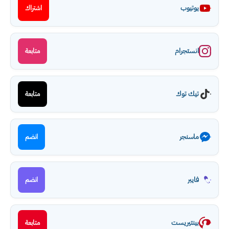
يوتيوب
اشتراك
انستجرام
متابعة
تيك توك
متابعة
ماسنجر
انضم
فايبر
انضم
بينتيريست
متابعة