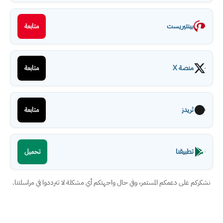
بينتيريست
متابعة
منصة X
متابعة
ثريدز
متابعة
تطبيقنا
تحميل
نشكركم على دعمكم المستمر، وفي حال واجهتكم أي مشكلة لا تترددوا في مراسلتنا.