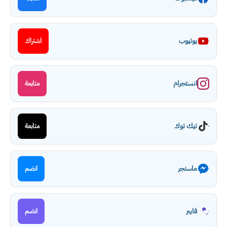
يوتيوب
اشتراك
انستجرام
متابعة
تيك توك
متابعة
ماسنجر
انضم
فايبر
انضم