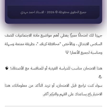
جميع الحقوق محفوظة ©
2026
- الاستاذ احمد مهدي
جهزنا لك امتحانًا مميزًا يغطي أهم مواضيع
مادة الاجتماعيات للصف
السادس الابتدائي
، وبالأخص
"محافظة كربلاء "
، بطريقة ممتعة وسهلة
ومناسبة لجميع الأعمار! 💡
هذا الامتحان مناسب للدراسة الفردية أو للمنافسة مع الأصدقاء! 🧠
💪
سواء كنت تراجع قبل الامتحان، أو تريد التأكد من معلوماتك، هذا
الاختبار راح يساعدك على الفهم والتركيز أكثر.