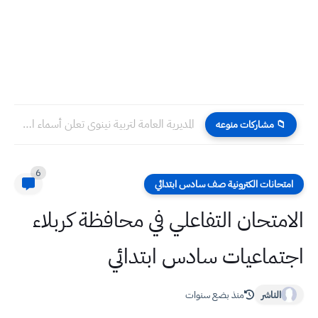
المديرية العامة لتربية نينوى تعلن أسماء المقبولين للتعيين بصفة عقد...
📁 مشاركات منوعه
6
امتحانات الكترونية صف سادس ابتدائي
الامتحان التفاعلي في محافظة كربلاء
اجتماعيات سادس ابتدائي
الناشر
منذ بضع سنوات