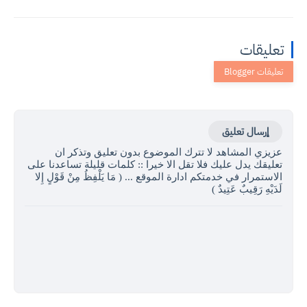
تعليقات
إرسال تعليق
عزيزي المشاهد لا تترك الموضوع بدون تعليق وتذكر ان
تعليقك يدل عليك فلا تقل الا خيرا :: كلمات قليلة تساعدنا على
الاستمرار في خدمتكم ادارة الموقع ... ( مَا يَلْفِظُ مِنْ قَوْلٍ إِلا
لَدَيْهِ رَقِيبٌ عَتِيدٌ )