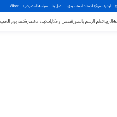
ع
ارشيف موقع الاستاذ احمد مهدي
اتصل بنا
سياسة الخصوصية
Viber
عه
التربية
تعلم الرسم بالصور
قصص وحكايات
نبذة مختصرة
كلمة يوم الخم