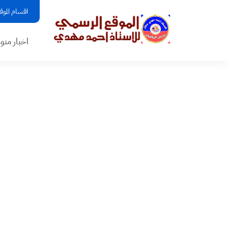
اقسام الموق
اخبار منو