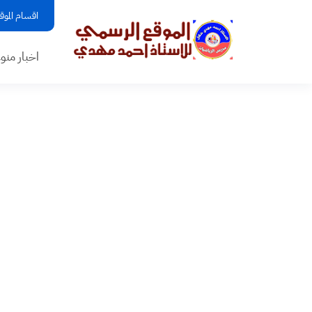
اقسام الموق
اخبار منو