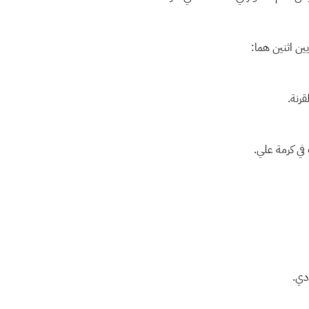
ين اثنين هما:
قرنة.
في كرمة علي.
دي.