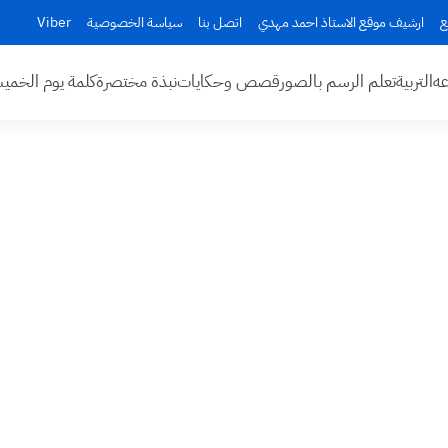
ع
ارشيف موقع الاستاذ احمد مهدي
اتصل بنا
سياسة الخصوصية
Viber
عه
التربية
تعلم الرسم بالصور
قصص وحكايات
نبذة مختصرة
كلمة يوم الخم