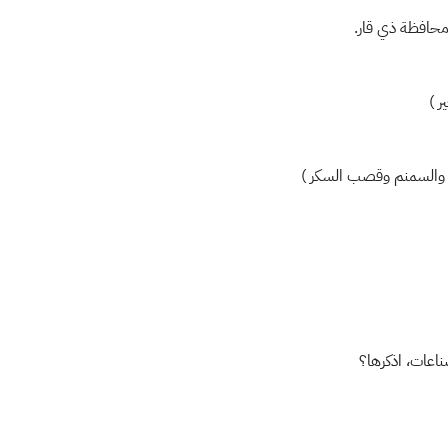
 محافظة ذي قار.
ر )
 والسمنم وقصب السكر )
ناعات، اذكرها؟