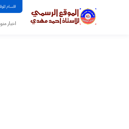
اقسام الموق
اخبار منو