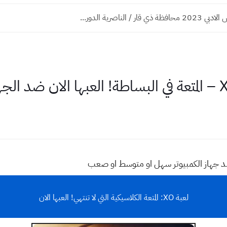
قار / الناصرية الدور...
لعبة XO: المتعة الكلاسيكية التي لا تنتهي! العبها الان