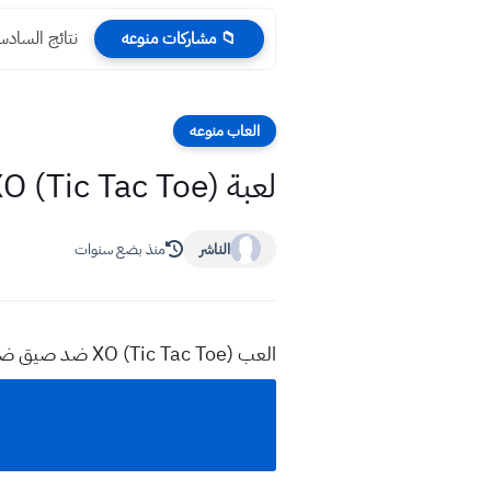
نتائج السادس الادبي 2023 محافظة ذي 
📁 مشاركات منوعه
العاب منوعه
لعبة XO (Tic Tac Toe) – المتعة في البساطة! العبها الان ضد الجهاز او مع صديق
الناشر
منذ بضع سنوات
العب XO (Tic Tac Toe) ضد صيق ضد جهاز الكمبيوتر سهل او متوسط او صعب