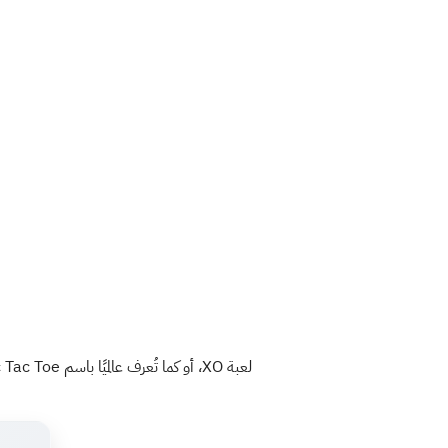
لعبة XO، أو كما تُعرف عالميًا باسم Tic Tac Toe، هي واحدة من أبسط وأشهر الألعاب في العالم، ومع إنها تبدو لعبة أطفال، إلا إنها تتطلب ذكاء وخطة 😉