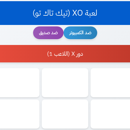
لعبة XO (تيك تاك تو)
ضد الكمبيوتر
ضد صديق
دور X (اللاعب 1)