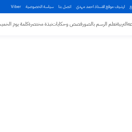
ع
ارشيف موقع الاستاذ احمد مهدي
اتصل بنا
سياسة الخصوصية
Viber
عه
التربية
تعلم الرسم بالصور
قصص وحكايات
نبذة مختصرة
كلمة يوم الخم