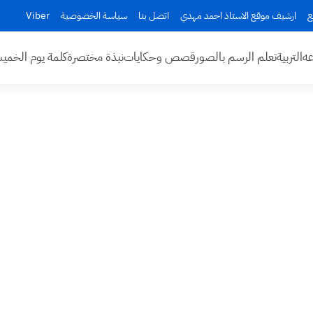
ع
ارشيف موقع الاستاذ احمد مهدي
اتصل بنا
سياسة الخصوصية
Viber
عه
التربية
تعلم الرسم بالصور
قصص وحكايات
نبذة مختصرة
كلمة يوم الخم