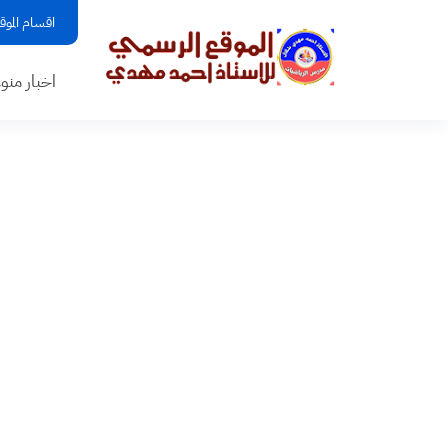
اقسام الموق
اخبار منو