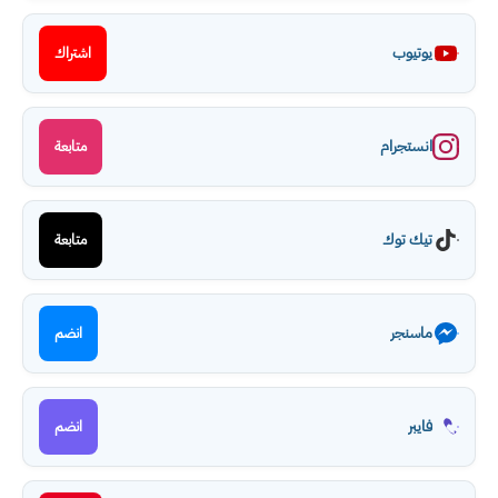
يوتيوب
اشتراك
انستجرام
متابعة
تيك توك
متابعة
ماسنجر
انضم
فايبر
انضم