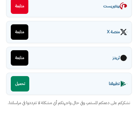
بينتيريست
متابعة
منصة X
متابعة
ثريدز
متابعة
تطبيقنا
تحميل
نشكركم على دعمكم المستمر، وفي حال واجهتكم أي مشكلة لا تترددوا في مراسلتنا.