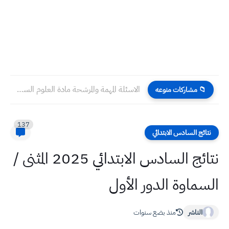
الاسئلة المهمة والمرشحة مادة العلوم السادس الابتدائي ٢٠٢٣ فقط ٤...
📁 مشاركات منوعه
137
نتائج السادس الابتدائي
نتائج السادس الابتدائي 2025 المثنى /
السماوة الدور الأول
الناشر
منذ بضع سنوات