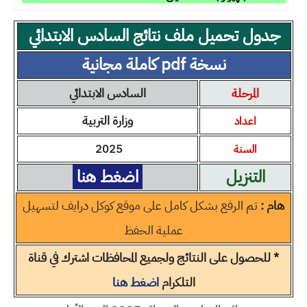
جدول تحميل ملف نتائج السادس الابتدائي
نسخة pdf كاملة مجانية
المرحلة
السادس الابتدائي
وزارة التربية
اعداد
السنة
2025
التنزيل
اضغط هنا
هام :
تم الرفع بشكل كامل على موقع كوكل درايف لتسهيل
عملية الحفظ
* للحصول على النتائج ولجميع المحافظات اشترك في قناة
التلكرام
اضغط هنا