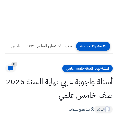
جدول الامتحان الخارجي ٢٠٢٣ السادس الادبي التمهيدي
📁 مشاركات منوعه
0
اسئلة نهاية السنة خامس علمي
أسئلة واجوبة عربي نهاية السنة 2025
صف خامس علمي
الناشر
منذ بضع سنوات