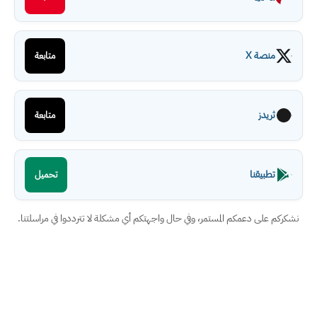
منصة X
متابعة
ثريدز
متابعة
تطبيقنا
تحميل
نشكركم على دعمكم المستمر، وفي حال واجهتكم أي مشكلة لا تترددوا في مراسلتنا.