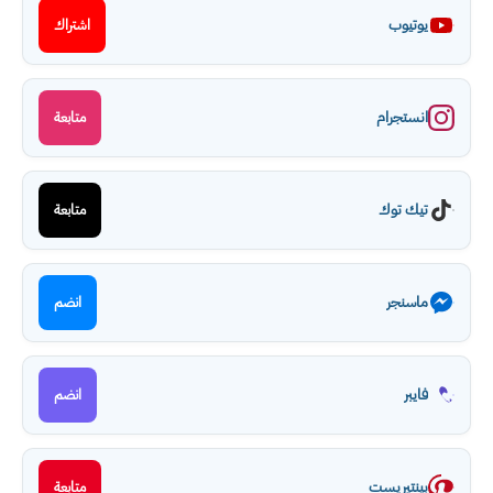
يوتيوب
اشتراك
انستجرام
متابعة
تيك توك
متابعة
ماسنجر
انضم
فايبر
انضم
بينتيريست
متابعة