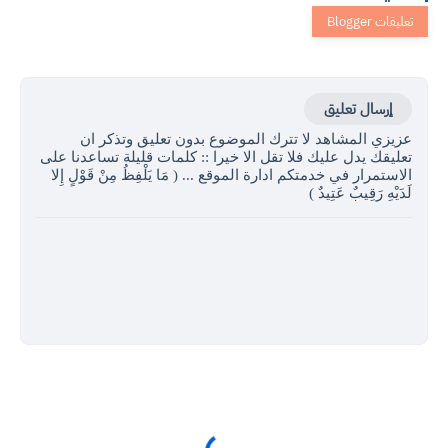
إرسال تعليق
عزيزي المشاهد لا تترك الموضوع بدون تعليق وتذكر ان
تعليقك يدل عليك فلا تقل الا خيرا :: كلمات قليلة تساعدنا على
الاستمرار في خدمتكم ادارة الموقع ... ( مَا يَلْفِظُ مِنْ قَوْلٍ إِلا
لَدَيْهِ رَقِيبٌ عَتِيدٌ )