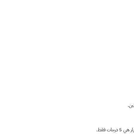
ين
.
رار هي
5 درجات فقط
.