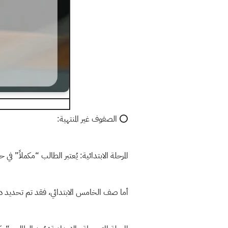
⭕️ الصفوف غير المنتهية:
المرحلة الابتدائية: يُعتبر الطالب “مكملاً” ف
أما صف الخامس الابتدائي، فقد تم تحديد درجة القرار بـ 5 درجات فقط، كون درجة الا