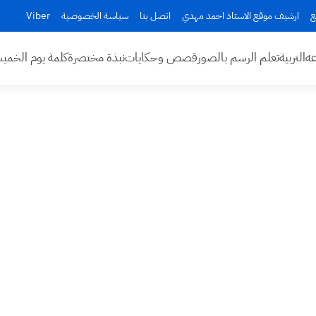
ع
ارشيف موقع الاستاذ احمد مهدي
اتصل بنا
سياسة الخصوصية
Viber
عه
التربية
تعلم الرسم بالصور
قصص وحكايات
نبذة مختصرة
كلمة يوم الخم