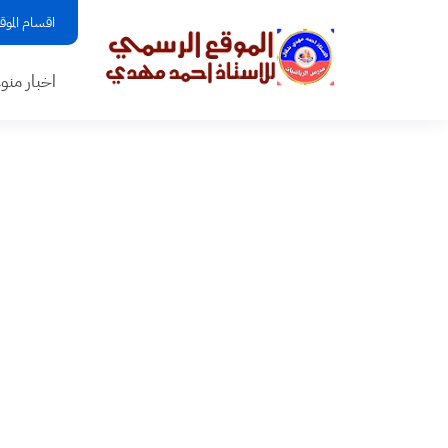
اقسام الموق
اخبار منو