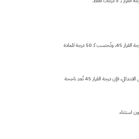
5 درجات فقط.
السادس الابتدائي: يُعد الطالب “مكملاً” إذا رسب في مادتين، و”راسبًا” إذا كانت المواد الراسبة ثلاثًا. في هذا المستوى، تكون درجة القرار 45، وتُحتسب كـ 50 درجة للمادة
الثالث المتوسط: يُسمح للطالب أن يُكمل في ثلاث مواد فقط، ويُعد راسبًا في حال رسوبه بأربع مواد. كما هو الحال مع السادس الابتدائي، فإن درجة القرار 45 تُعد ناجحة
ون استثناء