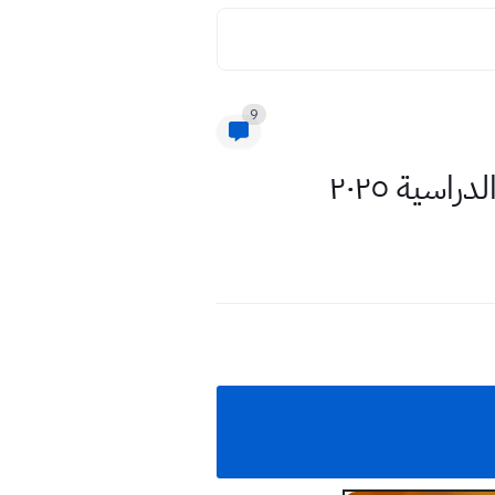
9
سية ٢٠٢٥