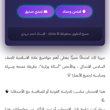
🧠 امتحن وحدك
👥 تحدي صديق
جميع الحقوق محفوظة ©
2026
- الاستاذ احمد مهدي
جهزنا لك امتحانًا مميزًا يغطي أهم مواضيع
مادة الاسلامية للصف
السادس الابتدائي
، وبالأخص
"أسئلة وزارية"
، بطريقة ممتعة وسهلة
ومناسبة لجميع الأعمار! 💡
هذا الامتحان مناسب للدراسة الفردية أو للمنافسة مع الأصدقاء! 🧠
💪
سواء كنت تراجع قبل الامتحان، أو تريد التأكد من معلوماتك، هذا