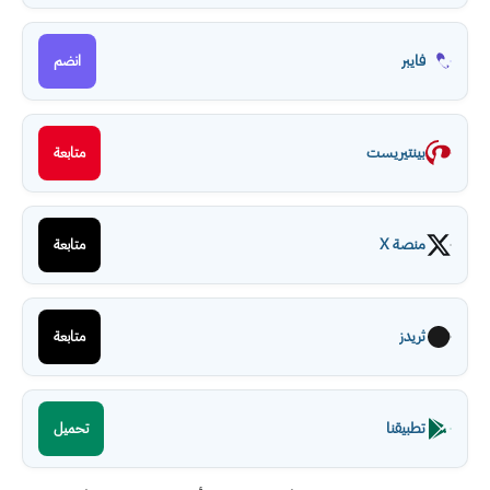
فايبر
انضم
بينتيريست
متابعة
منصة X
متابعة
ثريدز
متابعة
تطبيقنا
تحميل