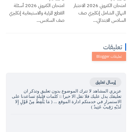
امتحان الكتروني 2026 الاختبار
امتحان الكتروني 2026 أسئلة
النهائي الشامل إنكليزي صف
القطع المرئية والاستيعابية إنكليزي
السادس الابتدائي...
صف السادس...
تعليقات
إرسال تعليق
عزيزي المشاهد لا تترك الموضوع بدون تعليق وتذكر ان
تعليقك يدل عليك فلا تقل الا خيرا :: كلمات قليلة تساعدنا على
الاستمرار في خدمتكم ادارة الموقع ... ( مَا يَلْفِظُ مِنْ قَوْلٍ إِلا
لَدَيْهِ رَقِيبٌ عَتِيدٌ )