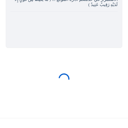
لَدَيْهِ رَقِيبٌ عَتِيدٌ )