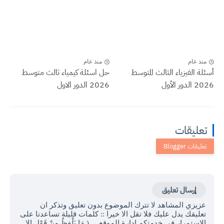
منذ عام
منذ عام
أسئلة الفيزياء الثالث المتوسط
حل اسئلة كيمياء ثالث متوسط
2026 الدور الأول
2026 الدور الاول
تعليقات
إرسال تعليق
عزيزي المشاهد لا تترك الموضوع بدون تعليق وتذكر ان
تعليقك يدل عليك فلا تقل الا خيرا :: كلمات قليلة تساعدنا على
الاستمرار في خدمتكم ادارة الموقع ... ( مَا يَلْفِظُ مِنْ قَوْلٍ إِلا