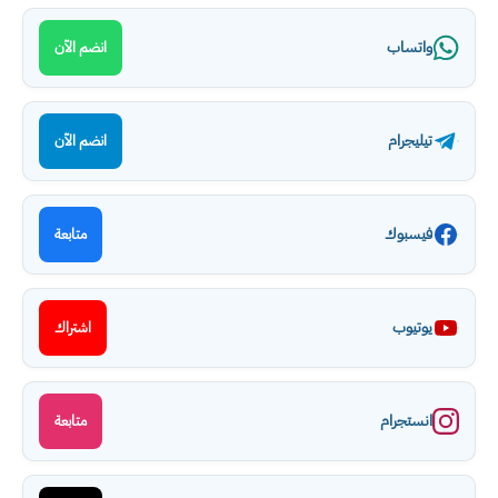
واتساب
انضم الآن
تيليجرام
انضم الآن
فيسبوك
متابعة
يوتيوب
اشتراك
انستجرام
متابعة