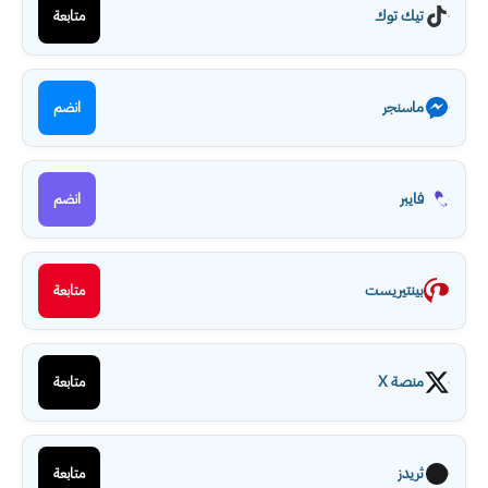
تيك توك
متابعة
ماسنجر
انضم
فايبر
انضم
بينتيريست
متابعة
منصة X
متابعة
ثريدز
متابعة