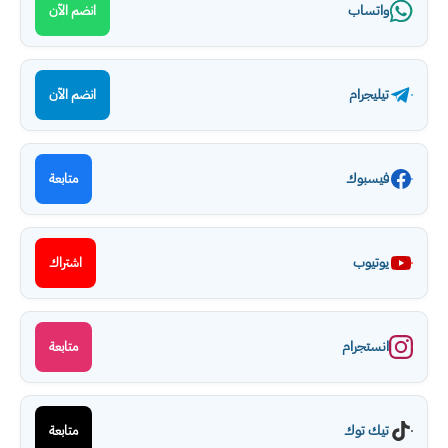
واتساب
انضم الآن
تيليجرام
انضم الآن
فيسبوك
متابعة
يوتيوب
اشتراك
انستجرام
متابعة
تيك توك
متابعة