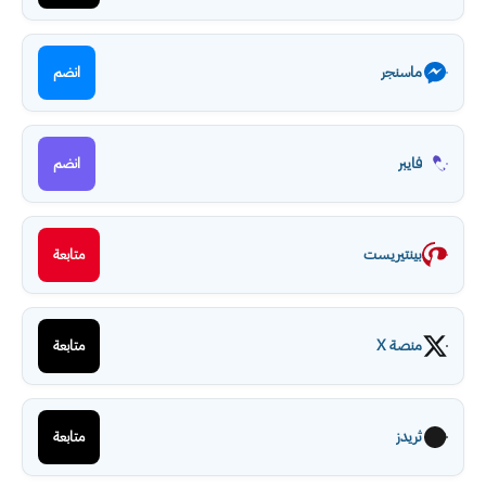
ماسنجر
انضم
فايبر
انضم
بينتيريست
متابعة
منصة X
متابعة
ثريدز
متابعة