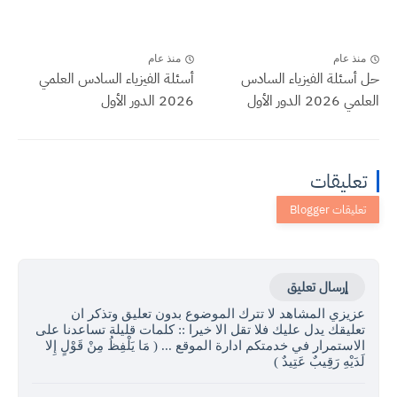
منذ عام
منذ عام
حل أسئلة الفيزياء السادس
أسئلة الفيزياء السادس العلمي
العلمي 2026 الدور الأول
2026 الدور الأول
تعليقات
إرسال تعليق
عزيزي المشاهد لا تترك الموضوع بدون تعليق وتذكر ان
تعليقك يدل عليك فلا تقل الا خيرا :: كلمات قليلة تساعدنا على
الاستمرار في خدمتكم ادارة الموقع ... ( مَا يَلْفِظُ مِنْ قَوْلٍ إِلا
لَدَيْهِ رَقِيبٌ عَتِيدٌ )