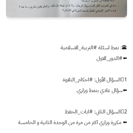
🕋: نمط اسئلة #التربية_الاسلامية
⬅️#الدور_الاول
1⃣السؤال الأول: #احكام_التلاوة
⬅️سؤال عادي بنمط وزاري.
2⃣السؤال الثاني: #ايات_الحفظ
⬅️ مكررة وزاري اكثر من مرة من الوحدة الثانية و الخامسة