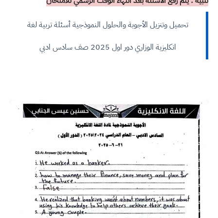
تنبيه : يتم رفع الأسئلة بعد انتهاء الوقت الرسمي للامتحان
تحميل وتنزيل الأجوبة والحلول النموذجية أسئلة تربية لغة
انكليزية الوزاري دور اول 2025 صف سادس ادبي