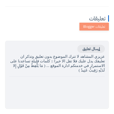
تعليقات
إرسال تعليق
عزيزي المشاهد لا تترك الموضوع بدون تعليق وتذكر ان
تعليقك يدل عليك فلا تقل الا خيرا :: كلمات قليلة تساعدنا على
الاستمرار في خدمتكم ادارة الموقع ... ( مَا يَلْفِظُ مِنْ قَوْلٍ إِلا
لَدَيْهِ رَقِيبٌ عَتِيدٌ )