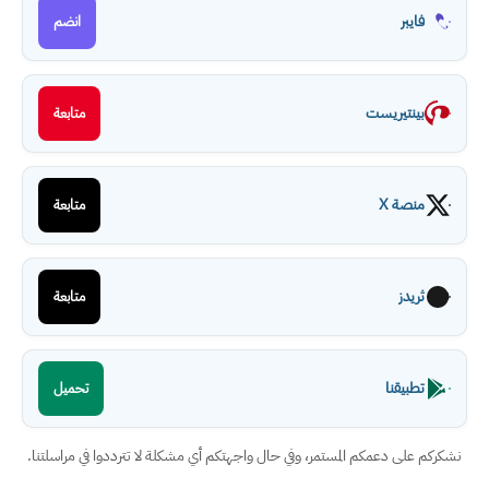
فايبر
انضم
بينتيريست
متابعة
منصة X
متابعة
ثريدز
متابعة
تطبيقنا
تحميل
نشكركم على دعمكم المستمر، وفي حال واجهتكم أي مشكلة لا تترددوا في مراسلتنا.