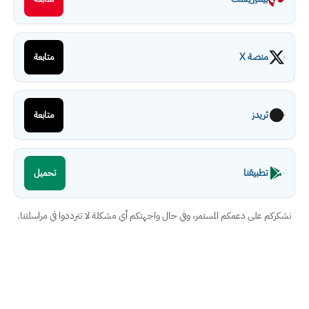
منصة X
متابعة
ثريدز
متابعة
تطبيقنا
تحميل
نشكركم على دعمكم المستمر، وفي حال واجهتكم أي مشكلة لا تترددوا في مراسلتنا.