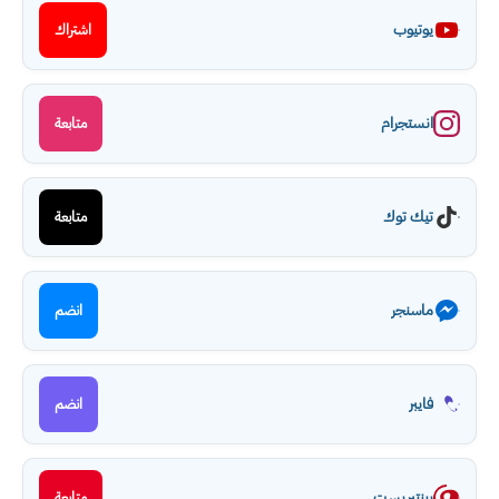
يوتيوب
اشتراك
انستجرام
متابعة
تيك توك
متابعة
ماسنجر
انضم
فايبر
انضم
بينتيريست
متابعة