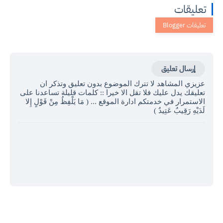
تعليقات
إرسال تعليق
عزيزي المشاهد لا تترك الموضوع بدون تعليق وتذكر ان
تعليقك يدل عليك فلا تقل الا خيرا :: كلمات قليلة تساعدنا على
الاستمرار في خدمتكم ادارة الموقع ... ( مَا يَلْفِظُ مِنْ قَوْلٍ إِلا
لَدَيْهِ رَقِيبٌ عَتِيدٌ )