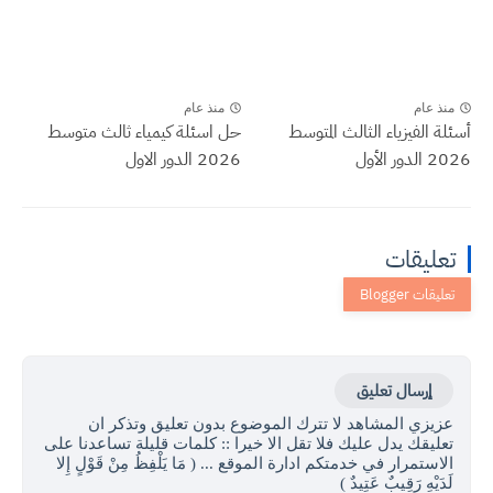
منذ عام
منذ عام
أسئلة الفيزياء الثالث المتوسط
حل اسئلة كيمياء ثالث متوسط
2026 الدور الأول
2026 الدور الاول
تعليقات
إرسال تعليق
عزيزي المشاهد لا تترك الموضوع بدون تعليق وتذكر ان
تعليقك يدل عليك فلا تقل الا خيرا :: كلمات قليلة تساعدنا على
الاستمرار في خدمتكم ادارة الموقع ... ( مَا يَلْفِظُ مِنْ قَوْلٍ إِلا
لَدَيْهِ رَقِيبٌ عَتِيدٌ )