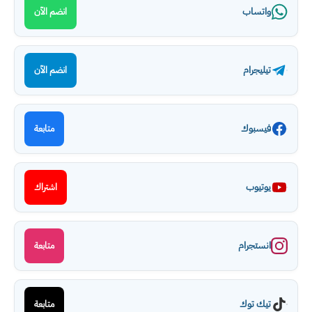
واتساب
انضم الآن
تيليجرام
انضم الآن
فيسبوك
متابعة
يوتيوب
اشتراك
انستجرام
متابعة
تيك توك
متابعة