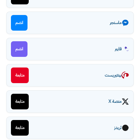
ماسنجر
انضم
فايبر
انضم
بينتيريست
متابعة
منصة X
متابعة
ثريدز
متابعة