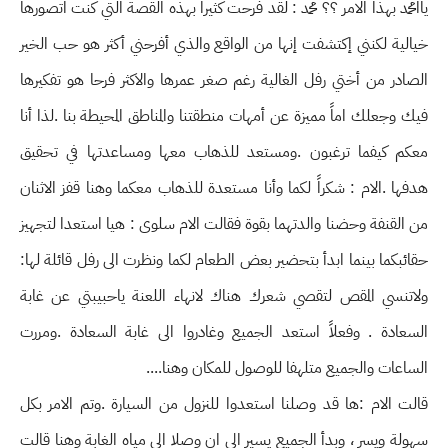
ياامحمد بهذا الامر ؟؟ محمد : لقد فرحت كثيراً بهذه القصة التي كنت اتصورها
خيالية لكنني إكتشفت إنها من الواقع والذي أفرحني أكثر هو حب الخير
الصادر من أختي رفل الغالية رغم صغر عمرها والاكثر فرحا هو تفكيرها
فيك وجعلك اماً مميزة عن أمهات منطقتنا والمناطق المحيطة بنا .لذا أنا
معكم كيفما ترغبون .ومستعد للذهاب معها ومساعدتها في تحقيق
هدفها .الام : شكراً لكما وأنا مستعدة للذهاب معكما وهنا قفز الاثنان
من القنفة وحضنا والدتهما بقوة فقالت الام سلوى : هيا استعدا لتجهيز
حقائبكما بينما ابدأ بتحضير بعض الطعام لكما ونظرت الى رفل قائلة لها:
ولاتنسي المقص لتقصي شعرك هناك لانهاء اللعنة ياحبيبتي عن غابة
السعادة . وفعلاً استعد الجميع وغادروا الى غابة السعادة .ومررت
الساعات والجميع متلهفا للوصول للمكان وهنا....
قالت الام :ها قد وصلنا استعدوا للنزول من السيارة .وتم الامر بكل
سهولة ويسر ، وبدأ الجميع يسير الى ان وصلا الى مياه الغابة وهنا قالت