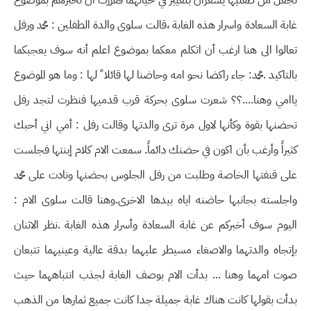
تجعل من طفليها يشعران بتغيير في حياتهما فقررت أن تخبرهم بموضوع
غابة السعادة واسرار هذه الغابة ،قالت سلوى والدة الطفلين : محمد ورفل
تعالوا الى هنا ارغب أن اتكلم معكما بموضوع اعلم أنه سوف يعجبكما
بالتاكيد .محمد: جاء راكضا نحو امه وحاضنا لها قائلا ً لها : وما هو الموضوع
ياامي وهنا....؟؟ شعرت سلوى بحركة قرب قدميها فنظرت لتجد رفل
تحضنها بقوة وكأنها لاول مرة ترى والدتها وقالت رفل : أمي اني أحبك
كثيراً وأرغب بأن اكون في حضنك دائماً. سمعت الام كلام إبنتها فجلست
على قنفتها الخاصة وطلبت من رفل الجلوس بحضنها ونادت على محمد
واجلسته بجانبها حاضنه اياه بيدها الاخرى.وهنا قالت سلوى الام :
اليوم سوف أخبركم عن غابة السعادة وأسرار هذه الغابة .نظر الاثنان
بإتجاه والدتهما والاصغاء مسيطر عليهما بدقة عالية وعينيهما تتبعان
صوت امهما وهنا ... بدأت الام بوصف الغابة لجذب انتباههما حيث
بدأت بقولها كانت هناك غابة جميلة جدا كانت جميع ثمارها من الذهب