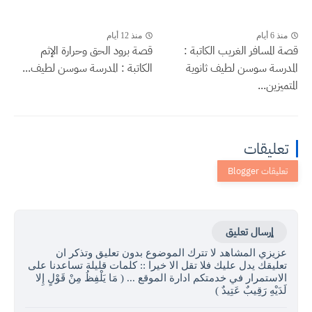
منذ 6 أيام
منذ 12 أيام
قصة المسافر الغريب الكاتبة :
قصة برود الحق وحرارة الإثم
المدرسة سوسن لطيف ثانوية
الكاتبة : المدرسة سوسن لطيف...
المتميزين...
تعليقات
إرسال تعليق
عزيزي المشاهد لا تترك الموضوع بدون تعليق وتذكر ان
تعليقك يدل عليك فلا تقل الا خيرا :: كلمات قليلة تساعدنا على
الاستمرار في خدمتكم ادارة الموقع ... ( مَا يَلْفِظُ مِنْ قَوْلٍ إِلا
لَدَيْهِ رَقِيبٌ عَتِيدٌ )