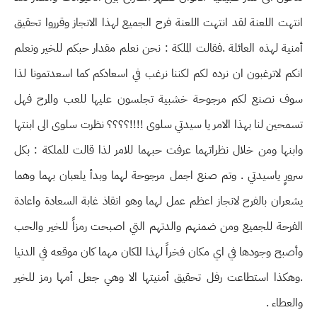
انتهت اللعنة لقد انتهت اللعنة فرح الجميع لهذا الانجاز وقرروا تحقيق
أمنية لهذه العائلة .فقالت الملكة : نحن نعلم مقدار حبكم للخير ونعلم
انكم لاترغبون ان نرده لكم لكننا نرغب في اسعادكم كما اسعدتمونا لذا
سوف نصنع لكم مرجوحة خشبية تجلسون عليها للعب والمرح فهل
تسمحين لنا بهذا الامر يا سيدتي سلوى !!!!؟؟؟؟ نظرت سلوى الى ابنتها
وابنها ومن خلال نظراتهما عرفت حبهما للامر لذا قالت للملكة : بكل
سرورٍ ياسيدتي . وتم صنع اجمل مرجوحة لهما وبدأ يلعبان بهما وهما
يشعران بالفرح لانجاز اعظم عمل لهما وهو انقاذ غابة السعادة واعادة
الفرحة للجميع ومن ضمنهم والدتهم التي اصبحت رمزاً للخير والحب
وأصبح وجودها في اي مكان فخراً لهذا المكان مهما كان موقعه في الدنيا
.وهكذا استطاعت رفل تحقيق أمنيتها الا وهي جعل أمها رمز للخير
والعطاء .