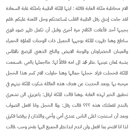
الام مخاطبة ملكة الغابة قائلة : ايتها الملكة الطيبة ياملكة غابة السعادة
لقد جاءت إبنتي رفل الطيبة القلب لمساعدتكم وحل اللعنة عليكم .فلم
يجيبها أحد فأعادت الكلام مرة أخرى وقبل أن تكمل ظهر ضوء قوي
ساطع وهنا ظهرت الملكة بوجهها الجميل ذات الوجنات المملؤة الحمراء
والعينان الخضراوتان والوجة الابيض والتاج الذهبي المرصع بالالماس
يشبه لمعان عينيها .نظر محمد الى امه قائلاً لها: مااجملها ياامي .فسمعت
الملكة فخجلت فزاد خجلها جمالها وهنا حاولت الام كسر هذا الخجل
مرحبه بها .وبعد الحديث عن هدف هذه العائلة شكرت الملكة نيتهم في
تحقيق الخير لهذه الغابة .وهنا قالت الملكة لرفل: ياعزيزتي الن تشعري
بالندم لفعلتك هذه ؟؟؟ قالت رفل: ولما الخجل وانا افعل الصواب
وبعد أن استشرت اغلى الناس عندي أمي وأخي واللذان لم يرفضا فكرتي
لذا انا افتخر بما افعل ولن اندم ابدا.نظر الجميع اليها بفخر وحب .قالت