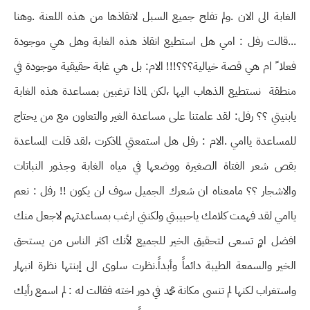
الغابة الى الان .ولم تفلح جميع السبل لانقاذها من هذه اللعنة .وهنا
...قالت رفل : امي هل استطيع انقاذ هذه الغابة وهل هي موجودة
فعلا ً ام هي قصة خيالية؟؟؟!!! الام: بل هي غابة حقيقية موجودة في
منطقة نستطيع الذهاب اليها ،لكن لماذا ترغبين بمساعدة هذه الغابة
يابنيتي ؟؟ رفل: لقد علمتنا على مساعدة الغير والتعاون مع من يحتاج
للمساعدة ياامي .الام : رفل هل استمعتي لماذكرت ،لقد قلت المساعدة
بقص شعر الفتاة الصغيرة ووضعها في مياه الغابة وجذور النباتات
والاشجار ؟؟ مامعناه ان شعرك الجميل سوف لن يكون !! رفل : نعم
ياامي لقد فهمت كلامك ياحبيبتي ولكنني ارغب بمساعدتهم لاجعل منك
افضل امٍ تسعى لتحقيق الخير للجميع لأنك اكثر الناس من يستحق
الخير والسمعة الطيبة دائماً وأبداً.نظرت سلوى الى إبنتها نظرة انبهار
واستغراب لكنها لم تنسى مكانة محمد في دور اخته فقالت له : لم اسمع رأيك