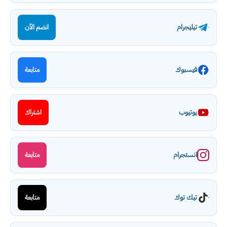
تيليجرام
انضم الآن
فيسبوك
متابعة
يوتيوب
اشتراك
انستجرام
متابعة
تيك توك
متابعة