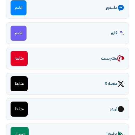
ماسنجر
انضم
فايبر
انضم
بينتيريست
متابعة
منصة X
متابعة
ثريدز
متابعة
تطبيقنا
تحميل