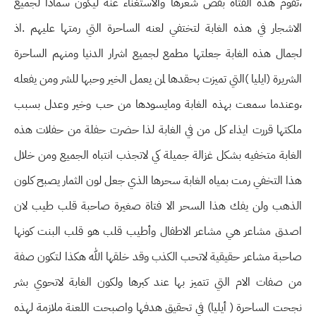
،تقوم هذه الفتاة بقص شعرها والاستغناء عنه ليكون سمادا لجميع
الاشجار في هذه الغابة لتختفي لعنه الساحرة التي رمتها عليهم .اذ
لجمال هذه الغابة جعلتها مطمع لجميع اشرار الدنيا ومنهم الساحرة
الشريرة (ايليا )التي تميزت بحقدها لمن يعمل الخير وحبها للشر ومن يفعله
،وعندما سمعت بهذه الغابة ومايسودها من حب وخير وعدل بسبب
ملكتها قررت ايذاء كل من في الغابة لذا حضرت حفلة من حفلات هذه
الغابة متخفيه بشكل غزالة جميلة كي لاتجذب انتباه الجميع ومن خلال
هذا التخفي رمت بمياه الغابة سحرها الذي جعل لون الثمار يصبح كلون
الذهب ولن يفك هذا السحر الا فتاة صغيرة صاحبة قلب طيب لان
اصدق مشاعر هي مشاعر الاطفال وأطيب قلب هو قلب البنت كونها
صاحبة مشاعر حقيقية لاتحب الكذب وقد خلقها الله هكذا لتكون صفة
من صفات الام التي تتميز بها عند كبرها ولكون الغابة لاتحوي بشر
نجحت الساحرة ( أيليا) في تحقيق هدفها واصبحت اللعنة ملازمة لهذه