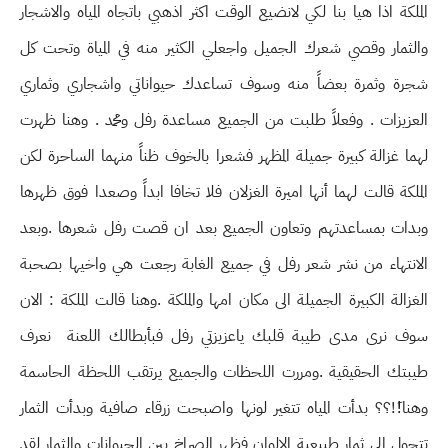
الملكة اذا هيا بنا لكي لانضيع الوقت اكثر اذهبي باتجاه المياه والاشجار
والثمار وقصي شعرك الجميل واجعلي الكثير منه في المياة وتحت كل
شجرة وثمرة بعضاً منه وسوف تساعدك حيواناتي واشجاري وثماري
العزيزات . وفعلاً طلبت من الجميع مساعدة رفل ومحمد . وهنا ظهرت
لهما غزالة كبيرة جميلة المظهر فشعرا بالخوف ظناً منهما الساحرة لكن
الملكة قالت لهما أنها اميرة الغزلان فلا تخافا ابداً وصعدا فوق ظهرها
وبدات بمساعدتهم وتعاون الجميع بعد ان قصت رفل شعرها .وبعد
الانتهاء من نشر شعر رفل في جميع الغابة رجعت هي واخيها بصحبة
الغزالة الكبيرة الجميلة الى مكان امها والملكة .وهنا قالت الملكة : الان
سوف نرى مدى طيبة قلبك ياعزيزتي رفل فبأبطالك اللعنة نعرف
طيبتك الحقيقية .ومررت اللحظات والجميع يرتقب اللحظة الحاسمة
وهنا!َ!؟؟ بدأت المياه تتغير لونها واصبحت زرقاء صافية وبدأت الثمار
تتحول الى ثمار طبيعية الالوان فظهر الصراخ بين الحيوانات والثمار لقد