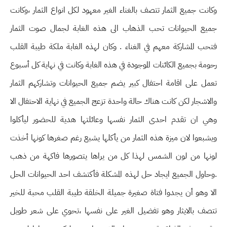
وكانت جميع الثمار تتصف بالغناء الغير معهود لكل انواع الثمار ،وكانت
جميع الحيوانات تحب الذهاب الى هذه الغابة لجمال صوت الثمار
فتحب المشاركة معهم في الغناء . وكان لهذه الغابة ملكة طيبة القلب
رحومة بجميع الكائنات الموجودة في هذه الغابة وكانت في نهاية كل أسبوع
تعمل على اقامة احتفال كبير يضم جميع الحيوانات وتشاركهم الثمار
والاشجار لكن كانت هناك حالة واحدة تزعج الجميع في نهاية الاحتفال الا
وهي ان تقدم احدى الثمار نفسها وعائلتها هدية للحضور ليأكلوا
ويشبعوا لان ميزة هذه الثمار من يأكلها يشبع رغم صغرها كونها أخذت
لونها من لون الشمس لهذا كل من يراها يتصورها فاكهة من ذهب
.وحاول الجميع ايجاد حل لهذه المشكلة فأكتشف احد الحيوانات الحل
الا وهو أن يجدوا فتاة صغيرة جميلة الخلقة طيبة القلب محبة للخير
تتصف بالايثار وهو تفضيل الغير على نفسها ،تحوي على شعر طويل