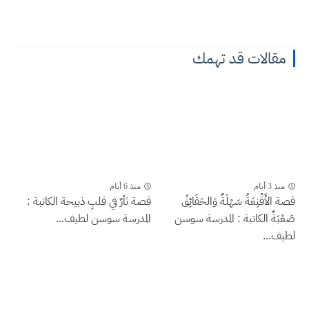
مقالات قد تهمك
منذ 3 أيام
منذ 6 أيام
قصة الأَقْنِعَةُ سَهْلَةٌ وَالحَقَائِقُ
قصة ثأرٌ في قلبِ ذبيحة الكاتبة :
صَعْبَةٌ الكاتبة : المدرسة سوسن
المدرسة سوسن لطيف...
لطيف...