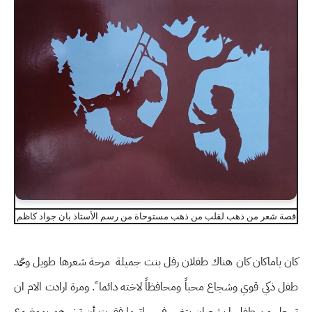
قصة شعر من ذهب لقلب من ذهب مستوحاة من رسم الأستاذ بان جواد كاظم
كان ياماكان كان هناك طفلان رفل بنت جميلة مرحة شعرها طويل ومحمد
طفل ذكي قوي وشجاع محباً ومحافظاً لاخته دائما ً. ومرة ارادت الام ان