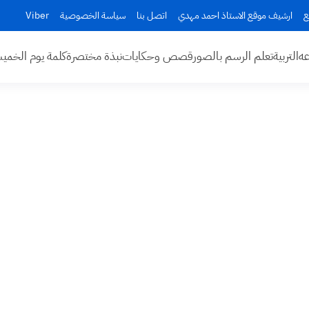
ع
ارشيف موقع الاستاذ احمد مهدي
اتصل بنا
سياسة الخصوصية
Viber
عه
التربية
تعلم الرسم بالصور
قصص وحكايات
نبذة مختصرة
كلمة يوم الخم