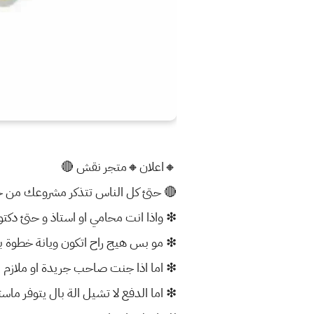
🔸️اعلان🔸️متجر نقش 🔴
🔴 حتئ كل الناس تتذكر مشروعك من خ
❇ واذا انت محامي او استاذ و حتئ دك
❇ مو بس هيج راح اتكون ويانة خطوة 
❇ اما اذا جنت صاحب جريدة او ملازم او
❇ اما الدفع لا تشيل الة بال يتوفر ماست