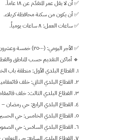
✅️ أن لا يقل عمر المتقدّم عن ١٨ عاماً.
✅ أن يكون من سكنة محافظة كربلاء.
✅ ساعات العمل: ٨ ساعات يومياً.
✅ الأجر اليومي: (٢٥٠٠٠) خمسة وعشرون ألف دينار عراقي.
🔹 أماكن التقديم حسب المناطق والقط
١. القطاع البلدي الأول: منطقة باب الخان
٢. القطاع البلدي الثاني: خلف قائمقامية قضاء المركز
٣. القطاع البلدي الثالث: خلف قائمقامية قضاء المركز
٤. القطاع البلدي الرابع: حي رمضان – مقابل ثانوية نازك الملائكة للبنات
٥. القطاع البلدي الخامس: حي الحسين – مجاور نقابة المهندسين العراقيين / فرع كربلاء
٦. القطاع البلدي السادس: حي الصمود
٧. القطاع البلدي السابع: حي التعاون – مقابل مديرية شهداء كربلاء