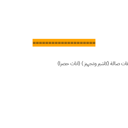
====================
ت صالة (كاشير وتجهيز ) (اناث حصرا)