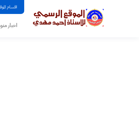
اقسام الموق
اخبار منو