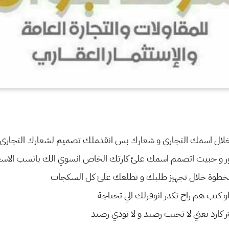
لال اسمك التجاري و شعارك بس انقدملك تصميم لشعارك التجاري ب
تور و حبيت اتصمم اسمك علئ كارتك الخاص انسوي الك بانسب الاسع
بخطوة خلال تجهيز طلبك و نطلعك علئ كل السكجات
 كتب هم راح نكدر انوفرلك الي تحتاجة
ر كارد يعني لا تجيب رصيد و لا تودي رصيد