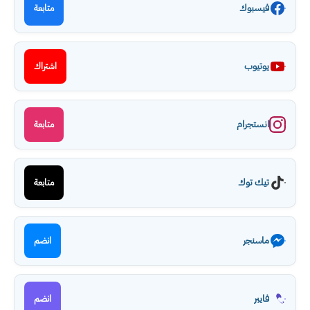
فيسبوك
متابعة
يوتيوب
اشتراك
انستجرام
متابعة
تيك توك
متابعة
ماسنجر
انضم
فايبر
انضم