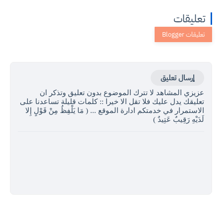
تعليقات
إرسال تعليق
عزيزي المشاهد لا تترك الموضوع بدون تعليق وتذكر ان
تعليقك يدل عليك فلا تقل الا خيرا :: كلمات قليلة تساعدنا على
الاستمرار في خدمتكم ادارة الموقع ... ( مَا يَلْفِظُ مِنْ قَوْلٍ إِلا
لَدَيْهِ رَقِيبٌ عَتِيدٌ )