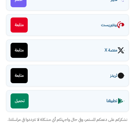
بينتيريست
متابعة
منصة X
متابعة
ثريدز
متابعة
تطبيقنا
تحميل
نشكركم على دعمكم المستمر، وفي حال واجهتكم أي مشكلة لا تترددوا في مراسلتنا.