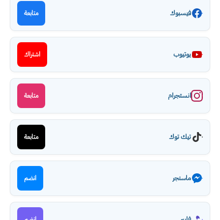
فيسبوك
متابعة
يوتيوب
اشتراك
انستجرام
متابعة
تيك توك
متابعة
ماسنجر
انضم
فايبر
انضم