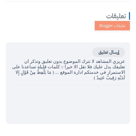
تعليقات
إرسال تعليق
عزيزي المشاهد لا تترك الموضوع بدون تعليق وتذكر ان
تعليقك يدل عليك فلا تقل الا خيرا :: كلمات قليلة تساعدنا على
الاستمرار في خدمتكم ادارة الموقع ... ( مَا يَلْفِظُ مِنْ قَوْلٍ إِلا
لَدَيْهِ رَقِيبٌ عَتِيدٌ )