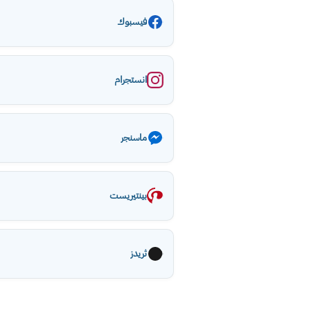
فيسبوك
انستجرام
ماسنجر
بينتيريست
ثريدز