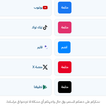
يوتيوب
متابعة
تيك توك
متابعة
فايبر
انضم
منصة X
متابعة
تطبيقنا
متابعة
نشكركم على دعمكم المستمر، وفي حال واجهتكم أي مشكلة لا تترددوا في مراسلتنا.