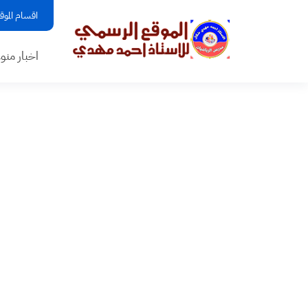
اقسام الموق
اخبار منو