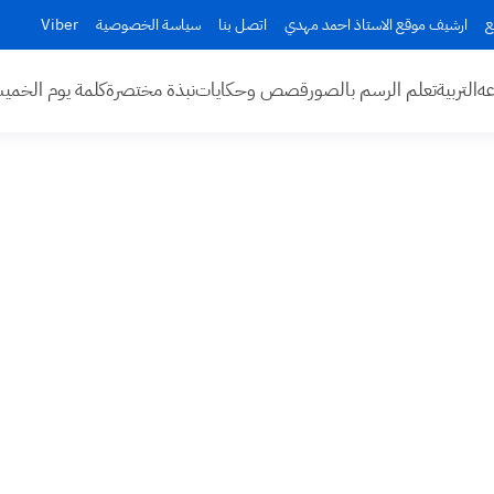
ع
ارشيف موقع الاستاذ احمد مهدي
اتصل بنا
سياسة الخصوصية
Viber
عه
التربية
تعلم الرسم بالصور
قصص وحكايات
نبذة مختصرة
كلمة يوم الخم