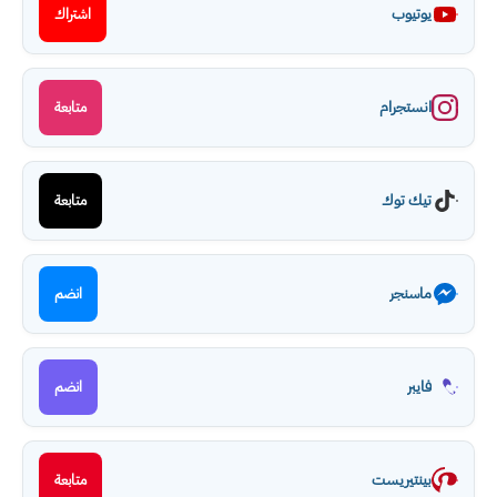
يوتيوب
اشتراك
انستجرام
متابعة
تيك توك
متابعة
ماسنجر
انضم
فايبر
انضم
بينتيريست
متابعة