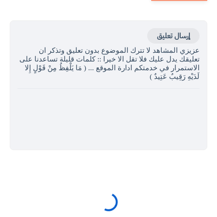
إرسال تعليق
عزيزي المشاهد لا تترك الموضوع بدون تعليق وتذكر ان
تعليقك يدل عليك فلا تقل الا خيرا :: كلمات قليلة تساعدنا على
الاستمرار في خدمتكم ادارة الموقع ... ( مَا يَلْفِظُ مِنْ قَوْلٍ إِلا
لَدَيْهِ رَقِيبٌ عَتِيدٌ )