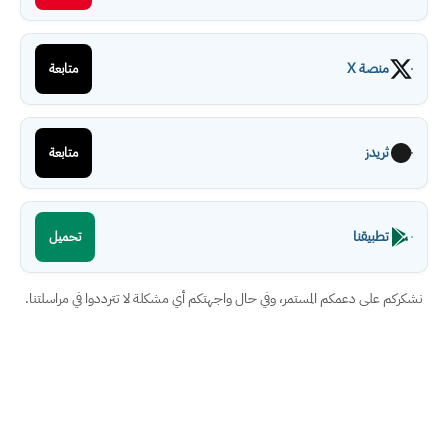
منصة X
متابعة
ثريدز
متابعة
تطبيقنا
تحميل
نشكركم على دعمكم المستمر، وفي حال واجهتكم أي مشكلة لا تترددوا في مراسلتنا.