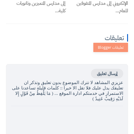
الإلكتروني إلى مدارس المتفوقين
إلى مدارس المتميزين وثانويات
للعام...
كلية...
تعليقات
إرسال تعليق
عزيزي المشاهد لا تترك الموضوع بدون تعليق وتذكر ان
تعليقك يدل عليك فلا تقل الا خيرا :: كلمات قليلة تساعدنا على
الاستمرار في خدمتكم ادارة الموقع ... ( مَا يَلْفِظُ مِنْ قَوْلٍ إِلا
لَدَيْهِ رَقِيبٌ عَتِيدٌ )