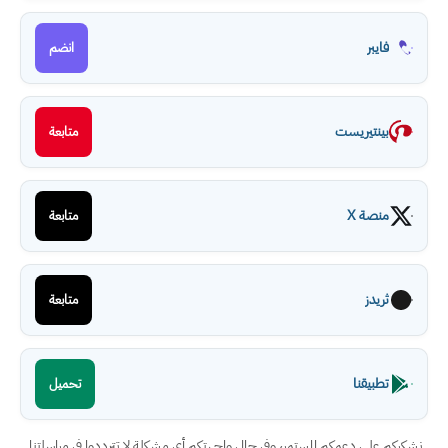
فايبر
انضم
بينتيريست
متابعة
منصة X
متابعة
ثريدز
متابعة
تطبيقنا
تحميل
نشكركم على دعمكم المستمر، وفي حال واجهتكم أي مشكلة لا تترددوا في مراسلتنا.