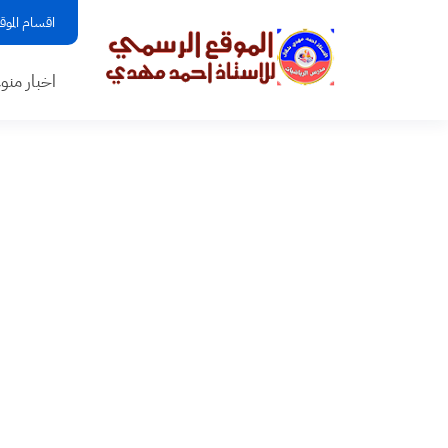
اقسام الموق
اخبار منو