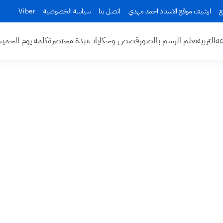
ع
ارشيف موقع الاستاذ احمد مهدي
اتصل بنا
سياسة الخصوصية
Viber
عه
التربية
تعلم الرسم بالصور
قصص وحكايات
نبذة مختصرة
كلمة يوم الخم