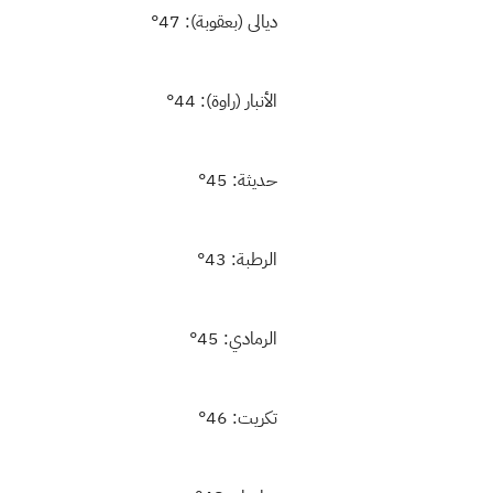
ديالى (بعقوبة): 47°
الأنبار (راوة): 44°
حديثة: 45°
الرطبة: 43°
الرمادي: 45°
تكريت: 46°