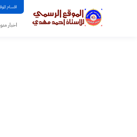
اقسام الموق
اخبار منو