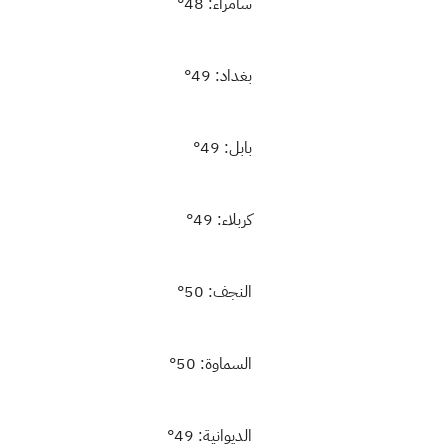
سامراء: 48°
بغداد: 49°
بابل: 49°
كربلاء: 49°
النجف: 50°
السماوة: 50°
الديوانية: 49°