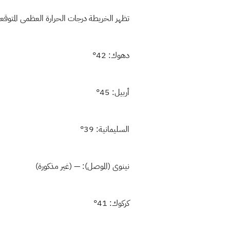
تظهر الخريطة درجات الحرارة العظمى المتوقعة غداً الإثنين ١١ اب ٢٠٢٥ في مح
دهوك: 42°
أربيل: 45°
السليمانية: 39°
نينوى (الموصل): — (غير مذكورة)
كركوك: 41°