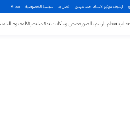
ع
ارشيف موقع الاستاذ احمد مهدي
اتصل بنا
سياسة الخصوصية
Viber
عه
التربية
تعلم الرسم بالصور
قصص وحكايات
نبذة مختصرة
كلمة يوم الخم