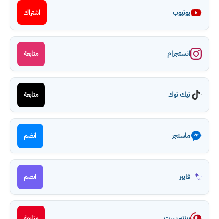
يوتيوب
اشتراك
انستجرام
متابعة
تيك توك
متابعة
ماسنجر
انضم
فايبر
انضم
بينتيريست
متابعة