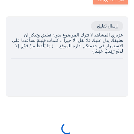
إرسال تعليق
عزيزي المشاهد لا تترك الموضوع بدون تعليق وتذكر ان
تعليقك يدل عليك فلا تقل الا خيرا :: كلمات قليلة تساعدنا على
الاستمرار في خدمتكم ادارة الموقع ... ( مَا يَلْفِظُ مِنْ قَوْلٍ إِلا
لَدَيْهِ رَقِيبٌ عَتِيدٌ )