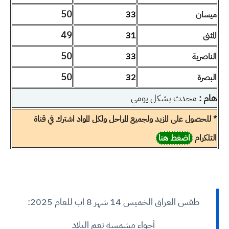
50
ميسان
33
49
المثنى
31
50
الناصرية
33
50
البصرة
32
هام :
محدث بشكل يومي
* للحصول على المزيد ولجميع المراحل ولكل المواد اشترك في قناة
التلكرام
اضغط هنا
طقس العراق الخميس 14 شهر 8 اب للعام 2025:
أجواء مشمسة تعم البلاد