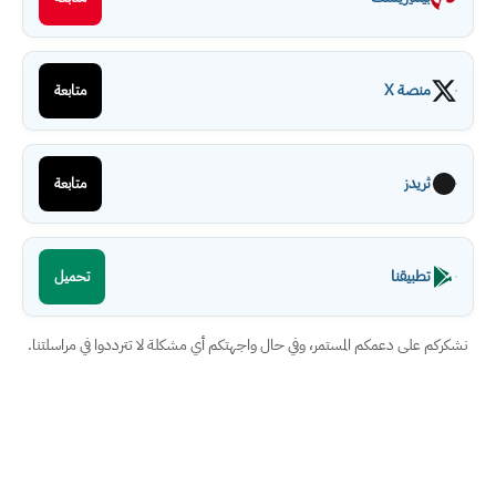
منصة X
متابعة
ثريدز
متابعة
تطبيقنا
تحميل
نشكركم على دعمكم المستمر، وفي حال واجهتكم أي مشكلة لا تترددوا في مراسلتنا.