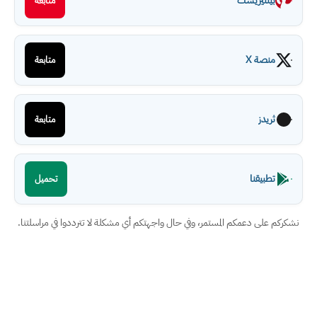
بينتيريست
متابعة
منصة X
متابعة
ثريدز
متابعة
تطبيقنا
تحميل
نشكركم على دعمكم المستمر، وفي حال واجهتكم أي مشكلة لا تترددوا في مراسلتنا.