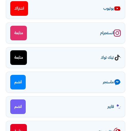
يوتيوب
اشتراك
انستجرام
متابعة
تيك توك
متابعة
ماسنجر
انضم
فايبر
انضم