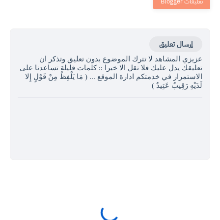
إرسال تعليق
عزيزي المشاهد لا تترك الموضوع بدون تعليق وتذكر ان
تعليقك يدل عليك فلا تقل الا خيرا :: كلمات قليلة تساعدنا على
الاستمرار في خدمتكم ادارة الموقع ... ( مَا يَلْفِظُ مِنْ قَوْلٍ إِلا
لَدَيْهِ رَقِيبٌ عَتِيدٌ )