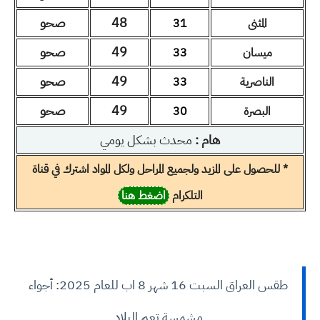
48
صحو
المثنى
31
49
صحو
ميسان
33
49
صحو
الناصرية
33
49
صحو
البصرة
30
هام :
محدث بشكل يومي
* للحصول على المزيد ولجميع المراحل ولكل المواد اشترك في قناة
التلكرام
اضغط هنا
طقس العراق السبت 16 شهر 8 اب للعام 2025: أجواء
مشمسة تعم البلاد