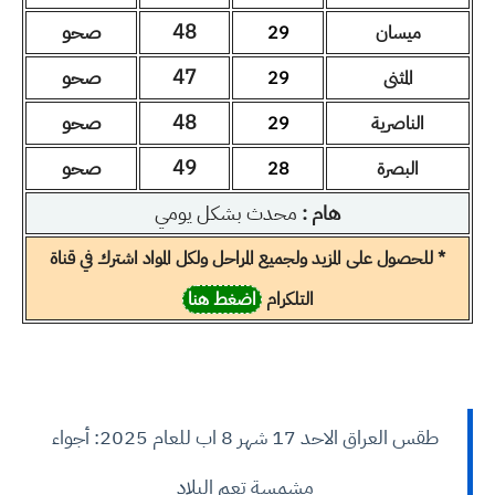
48
صحو
ميسان
29
47
صحو
المثنى
29
48
صحو
الناصرية
29
49
صحو
البصرة
28
هام :
محدث بشكل يومي
* للحصول على المزيد ولجميع المراحل ولكل المواد اشترك في قناة
التلكرام
اضغط هنا
طقس العراق الاحد 17 شهر 8 اب للعام 2025: أجواء
مشمسة تعم البلاد