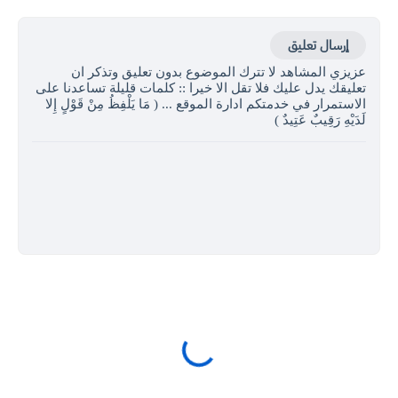
إرسال تعليق
عزيزي المشاهد لا تترك الموضوع بدون تعليق وتذكر ان
تعليقك يدل عليك فلا تقل الا خيرا :: كلمات قليلة تساعدنا على
الاستمرار في خدمتكم ادارة الموقع ... ( مَا يَلْفِظُ مِنْ قَوْلٍ إِلا
لَدَيْهِ رَقِيبٌ عَتِيدٌ )