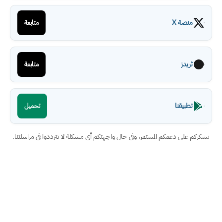
منصة X
متابعة
ثريدز
متابعة
تطبيقنا
تحميل
نشكركم على دعمكم المستمر، وفي حال واجهتكم أي مشكلة لا تترددوا في مراسلتنا.