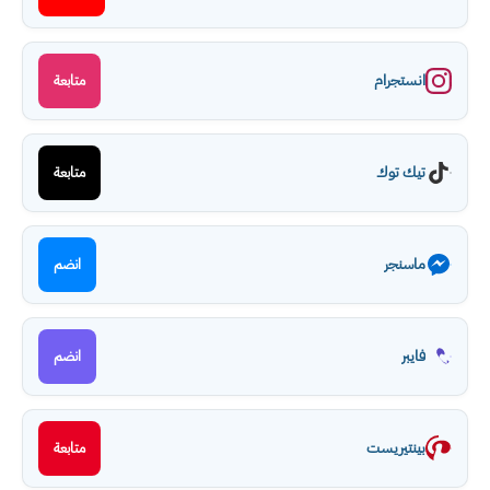
انستجرام
متابعة
تيك توك
متابعة
ماسنجر
انضم
فايبر
انضم
بينتيريست
متابعة