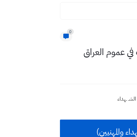
0
لشـ ـهداء
داء والمهنيين)