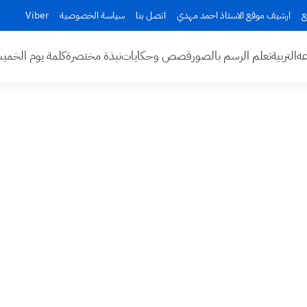
ع
ارشيف موقع الاستاذ احمد مهدي
اتصل بنا
سياسة الخصوصية
Viber
عه
التربية
تعلم الرسم بالصور
قصص وحكايات
نبذة مختصرة
كلمة يوم الخم