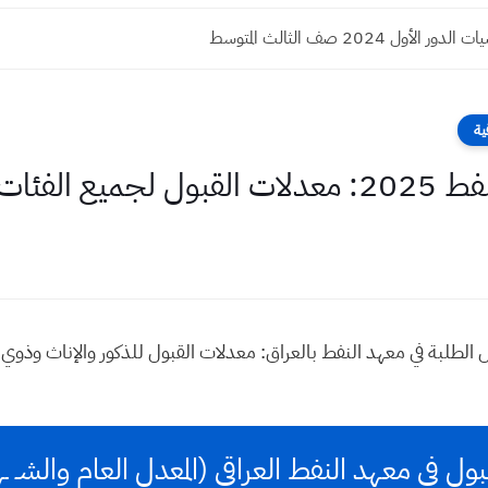
الأول 2024 صف الثالث المتوسط
ية
عموم العراق
 الطلبة في معهد النفط بالعراق: معدلات القبول للذكور والإناث وذوي ا
بول في معهد النفط العراقي (المعدل العام والشـ ـه