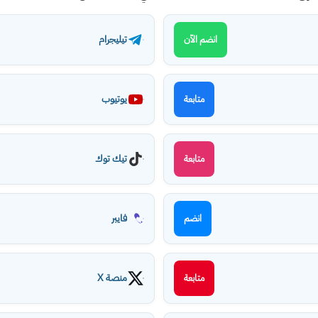
تيليجرام
انضم الآن
يوتيوب
متابعة
تيك توك
متابعة
فايبر
انضم
منصة X
متابعة