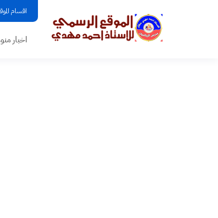
اقسام الموق
اخبار منو