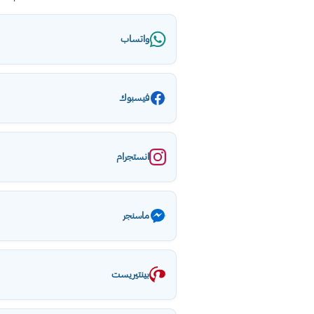
واتساب
فيسبوك
انستجرام
ماسنجر
بينتيريست