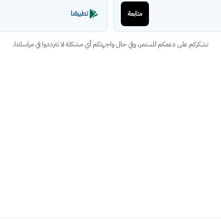
تطبيقنا
متابعة
نشكركم على دعمكم المستمر، وفي حال واجهتكم أي مشكلة لا تترددوا في مراسلتنا.