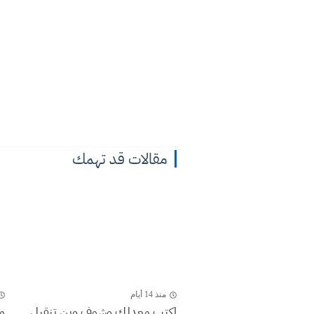
مقالات قد تهمك
منذ 14 أيام
اكتب معدلك وشوف وين تنقبل