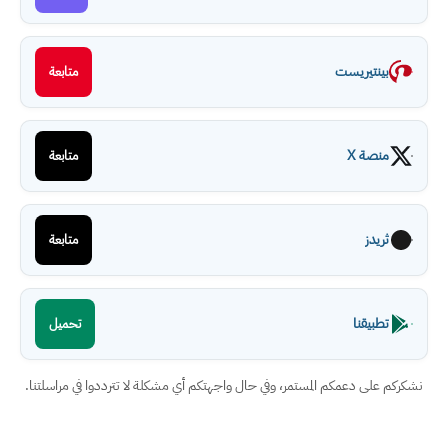
بينتيريست
متابعة
منصة X
متابعة
ثريدز
متابعة
تطبيقنا
تحميل
نشكركم على دعمكم المستمر، وفي حال واجهتكم أي مشكلة لا تترددوا في مراسلتنا.