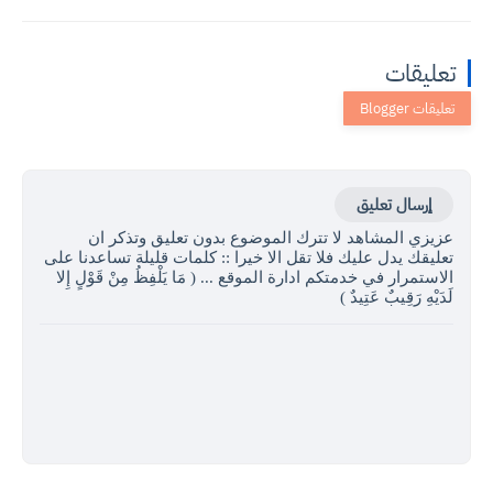
تعليقات
إرسال تعليق
عزيزي المشاهد لا تترك الموضوع بدون تعليق وتذكر ان
تعليقك يدل عليك فلا تقل الا خيرا :: كلمات قليلة تساعدنا على
الاستمرار في خدمتكم ادارة الموقع ... ( مَا يَلْفِظُ مِنْ قَوْلٍ إِلا
لَدَيْهِ رَقِيبٌ عَتِيدٌ )