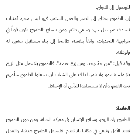
للوصول إلى النجاح.
إن الطموح يحتاج إلى الصبر والعمل المستمر، فهو ليس مجرد أمنيات
نتحدث عنها، بل جهد وسعي دائم. ومن يتسلح بالطموح يكون قوياً في
مواجهة التحديات، واثقاً بنفسه، طامحاً إلى بناء مستقبل مشرق له
ولوطنه.
وقد قيل: "من جدّ وجد، ومن زرع حصد"، فالطموح بلا عمل مثل الزرع
بلا ماء، لا ينمو ولا يثمر. لذلك على الشباب أن يجعلوا الطموح سلّمهم
نحو القمم، وأن لا يستسلموا لليأس أو الإحباط.
الخاتمة:
الطموح زاد الروح، وسلاح الإنسان في معركة الحياة. ومن دون الطموح
نفقد الأمل ونبقى في مكاننا بلا تقدم. فلنجعل الطموح هدفنا، والعمل