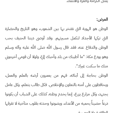
يمثل الكرامة والعزة والانتماء.
العرض:
الوطن هو الهوية التي نفتخر بها بين الشعوب، وهو التاريخ والحضارة
التي تركها الأجداد لنكمل مسيرتهم. وقد أوصى ديننا الحنيف بحب
الوطن والدفاع عنه، فقد قال رسول الله صلى الله عليه وآله وسلم
وهو يودع مكة: "ما أطيبك من بلد وأحبك إليَّ، ولولا أن قومي أخرجوني
منك ما سكنت غيرك".
الوطن بحاجة إلى أبنائه، فهم من يعمرون أرضه بالعلم والعمل،
ويحافظون على أمنه بالتعاون والإخلاص. فكل طالب يتعلم، وكل عامل
يجتهد، وكل مزارع يزرع، إنما يخدم وطنه. كذلك على الشباب أن يكونوا
درعاً حصيناً يحميه من الأعداء، ويصونوا وحدته بقلوب متآخية لا تفرقها
الطائفية ولا العصبية.