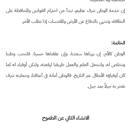
إن خدمة الوطن شرف عظيم، تبدأ من احترام القوانين والمحافظة على
النظافة، وتنتهي بالدفاع عن الأرض والمقدسات إذا تطلب الأمر.
الخاتمة:
الوطن كالأم، إن بررناها سعدنا، وإن عققناها خسرنا. فلنحب وطننا
ونخلص له، ولنجعل العلم والعمل طريقنا لرفعته، ولنكن أوفياء له كما
كان أوفياؤه الأبطال عبر التاريخ. فالوطن أمانة في أعناقنا، وحمايته شرف
نفخر به جيلاً بعد جيل.
الانشاء الثاني عن الطموح