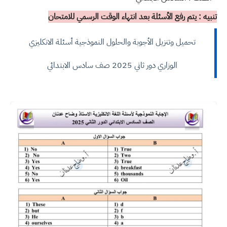
تنبيه : يتم رفع الأسئلة بعد انتهاء الوقت الرسمي للامتحان
تحميل وتنزيل الأجوبة والحلول النموذجية أسئلة الانكليزي
الوزاري دور ثاني 2025 صف سادس الابتدائي