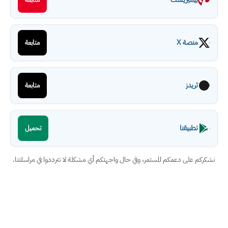
منصة X
متابعة
ثريدز
متابعة
تطبيقنا
تحميل
نشكركم على دعمكم المستمر، وفي حال واجهتكم أي مشكلة لا تترددوا في مراسلتنا.