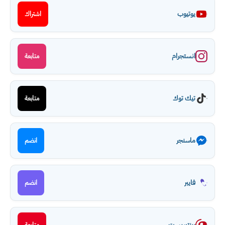
يوتيوب
اشتراك
انستجرام
متابعة
تيك توك
متابعة
ماسنجر
انضم
فايبر
انضم
بينتيريست
متابعة