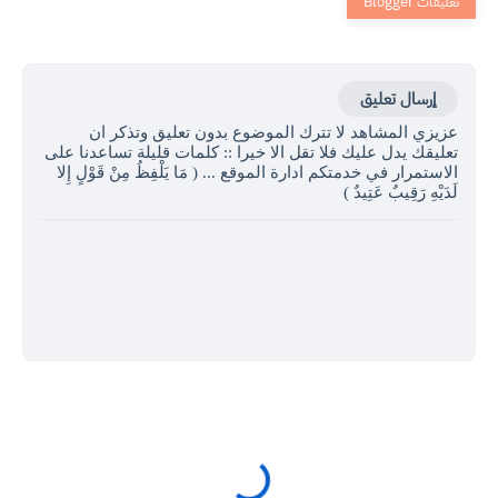
إرسال تعليق
عزيزي المشاهد لا تترك الموضوع بدون تعليق وتذكر ان
تعليقك يدل عليك فلا تقل الا خيرا :: كلمات قليلة تساعدنا على
الاستمرار في خدمتكم ادارة الموقع ... ( مَا يَلْفِظُ مِنْ قَوْلٍ إِلا
لَدَيْهِ رَقِيبٌ عَتِيدٌ )