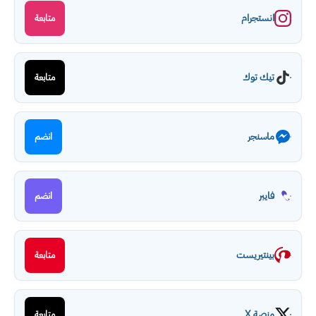
انستجرام
متابعة
تيك توك
متابعة
ماسنجر
انضم
فايبر
انضم
بينتيريست
متابعة
منصة X
متابعة