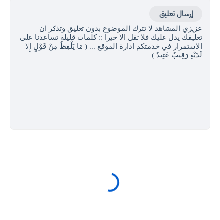
إرسال تعليق
عزيزي المشاهد لا تترك الموضوع بدون تعليق وتذكر ان
تعليقك يدل عليك فلا تقل الا خيرا :: كلمات قليلة تساعدنا على
الاستمرار في خدمتكم ادارة الموقع ... ( مَا يَلْفِظُ مِنْ قَوْلٍ إِلا
لَدَيْهِ رَقِيبٌ عَتِيدٌ )