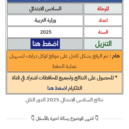
المرحلة
السادس الابتدائي
وزارة التربية
اعداد
السنة
2025
التنزيل
اضغط هنا
هام :
تم الرفع بشكل كامل على موقع كوكل درايف لتسهيل
عملية الحفظ
* للحصول على النتائج ولجميع المحافظات اشترك في قناة
التلكرام
اضغط هنا
نتائج السادس الابتدائي 2025 الدور الثاني
👇 انتهى الموضوع رسالة اخيرة بالأسفل 👇