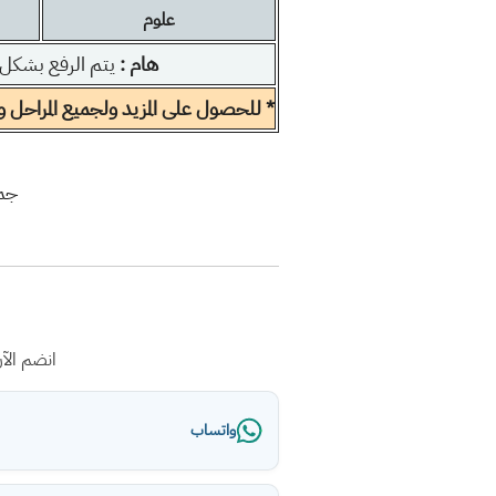
علوم
هام :
يتم الرفع بشكل
* للحصول على المزيد ولجميع المراحل ولك
جمي
انضم الآ
واتساب