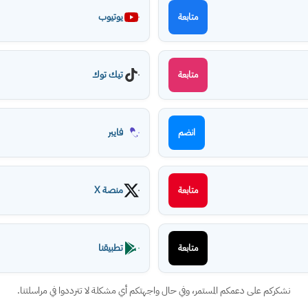
يوتيوب
متابعة
تيك توك
متابعة
فايبر
انضم
منصة X
متابعة
تطبيقنا
متابعة
نشكركم على دعمكم المستمر، وفي حال واجهتكم أي مشكلة لا تترددوا في مراسلتنا.