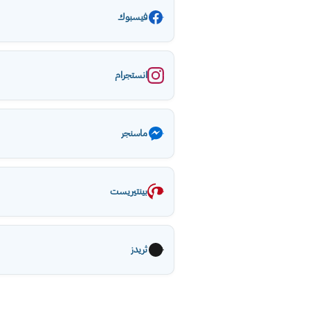
فيسبوك
انستجرام
ماسنجر
بينتيريست
ثريدز