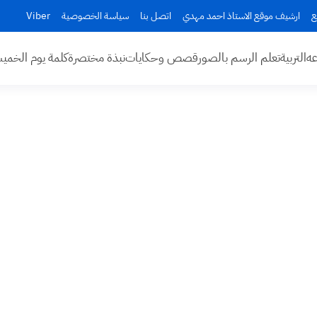
ع
ارشيف موقع الاستاذ احمد مهدي
اتصل بنا
سياسة الخصوصية
Viber
عه
التربية
تعلم الرسم بالصور
قصص وحكايات
نبذة مختصرة
كلمة يوم الخم