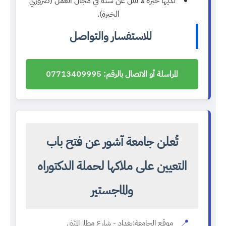
لديها خبرة لا تقل عن سنة في مجال العمل (ضروري
الخبرة).
للاستفسار والتواصل
المراسلة أو الاتصال بالرقم: 07713409995
تُعلن جامعة آشور عن فتح باب
التعيين على ملاكها لحملة الدكتوراه
والماجستير
📍
موقع الجامعة:
بغداد - شارع مطار المثنى