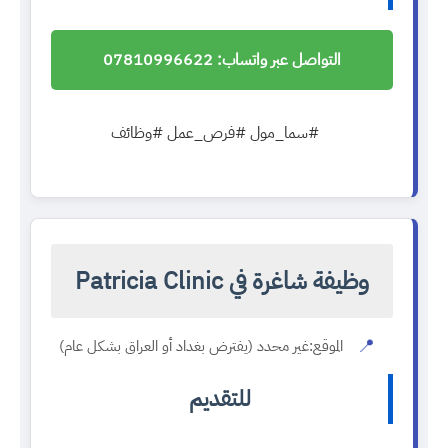
التواصل عبر واتساب: 07810996622
#سما_مول #فرص_عمل #وظائف
وظيفة شاغرة في Patricia Clinic
📍
الموقع:
غير محدد (يفترض بغداد أو العراق بشكل عام)
للتقديم