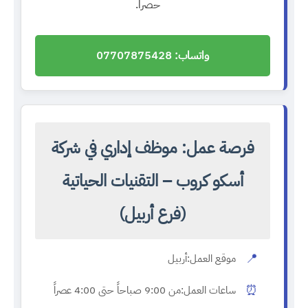
حصراً.
واتساب: 07707875428
فرصة عمل: موظف إداري في شركة
أسكو كروب – التقنيات الحياتية
(فرع أربيل)
📍
موقع العمل:
أربيل
⏰
ساعات العمل:
من 9:00 صباحاً حتى 4:00 عصراً