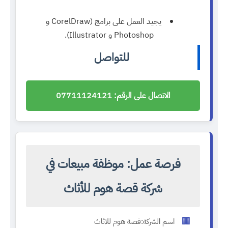
يجيد العمل على برامج (CorelDraw و
Photoshop و Illustrator).
للتواصل
الاتصال على الرقم: 07711124121
فرصة عمل: موظفة مبيعات في
شركة قصة هوم للأثاث
🏢
اسم الشركة:
قصة هوم للاثاث