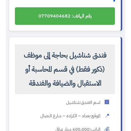
رقم الهاتف: 07709404682
فندق شناشيل بحاجة إلى موظف
(ذكور فقط) في قسم المحاسبة أو
الاستقبال والضيافة والفندقة
🏢
اسم الفندق:
شناشيل
📍
الموقع:
بغداد – الكرادة – شارع النضال
💰
الراتب:
600,000 دينار عراقي