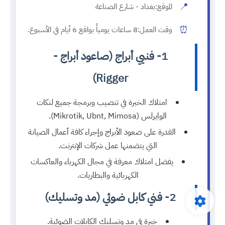
📍
الموقع:
بغداد - شارع الصناعة
⏰
وقت العمل:
8 ساعات يومياً بواقع 6 أيام في الأسبوع.
1- فنيي أبراج (صاعود أبراج -
Rigger)
امتلاك الخبرة في تنصيب وبرمجة جميع لنكات
الوايرلس (Mikrotik, Ubnt, Mimosa).
القدرة على صعود الأبراج وإجراء كافة أعمال الصيانة
التي يتضمنها عمل شركات الإنترنت.
يفضل امتلاك معرفة في مجال الكهرباء والعاكسات
الكهربائية والبطاريات.
2- فني كابل ضوئي (مد وتسليك)
خبرة في مد وتسليك الكابلات الضوئية.