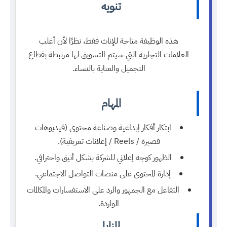
تنويه
هذه الوظيفة متاحة للإناث فقط، نظرًا لأن أغلب
العلامات التجارية التي سيتم التسويق لها مرتبطة بقطاع
التجميل والعناية بالنساء.
المهام
ابتكار أفكار إبداعية وصناعة محتوى (فيديوهات
قصيرة / Reels / إعلانات تعريفية).
الظهور كوجه إعلاني للشركة بشكل أنيق واحترافي.
إدارة المحتوى على منصات التواصل الاجتماعي.
التفاعل مع الجمهور والرد على الاستفسارات والمكالمات
الواردة.
المزايا