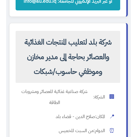
أو عبر البريد الإلكتروني للجامعة: info@au.edu.iq
شركة بلد لتعليب المنتجات الغذائية
والعصائر بحاجة إلى مدير مخازن
وموظفي حاسوب/شبكات
شركة صناعية غذائية للعصائر ومشروبات
🏢
الشركة:
الطاقة
📍
المكان:
صلاح الدين - قضاء بلد
⏰
الدوام:
من السبت للخميس