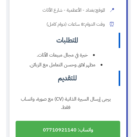
📍
الموقع:
بغداد - الأعظمية - شارع الأثاث
⏰
وقت الدوام:
8 ساعات (دوام كامل)
المتطلبات
خبرة في مجال مبيعات الأثاث.
مظهر لائق وحسن التعامل مع الزبائن.
للتقديم
يرجى إرسال السيرة الذاتية (CV) مع صورة، واتساب
فقط.
واتساب: 07710921140