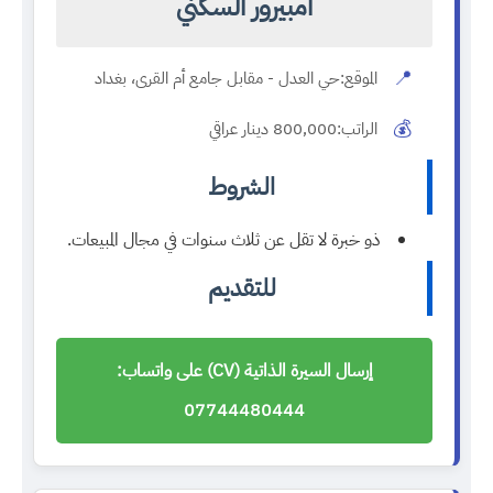
امبيرور السكني
📍
الموقع:
حي العدل - مقابل جامع أم القرى، بغداد
💰
الراتب:
800,000 دينار عراقي
الشروط
ذو خبرة لا تقل عن ثلاث سنوات في مجال المبيعات.
للتقديم
إرسال السيرة الذاتية (CV) على واتساب:
07744480444