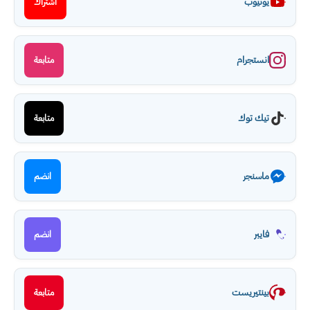
يوتيوب
اشتراك
انستجرام
متابعة
تيك توك
متابعة
ماسنجر
انضم
فايبر
انضم
بينتيريست
متابعة