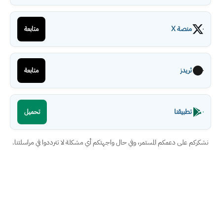
منصة X
متابعة
ثريدز
متابعة
تطبيقنا
تحميل
نشكركم على دعمكم المستمر، وفي حال واجهتكم أي مشكلة لا تترددوا في مراسلتنا.