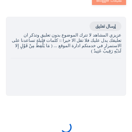
إرسال تعليق
عزيزي المشاهد لا تترك الموضوع بدون تعليق وتذكر ان
تعليقك يدل عليك فلا تقل الا خيرا :: كلمات قليلة تساعدنا على
الاستمرار في خدمتكم ادارة الموقع ... ( مَا يَلْفِظُ مِنْ قَوْلٍ إِلا
لَدَيْهِ رَقِيبٌ عَتِيدٌ )