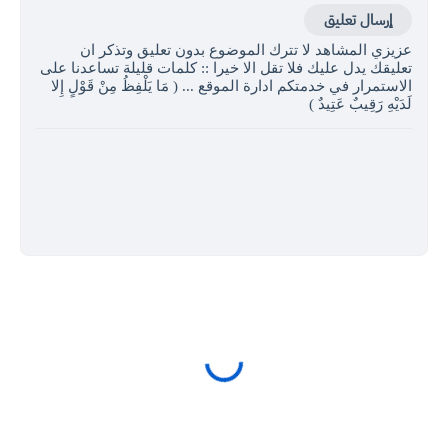
إرسال تعليق
عزيزي المشاهد لا تترك الموضوع بدون تعليق وتذكر ان
تعليقك يدل عليك فلا تقل الا خيرا :: كلمات قليلة تساعدنا على
الاستمرار في خدمتكم ادارة الموقع ... ( مَا يَلْفِظُ مِنْ قَوْلٍ إِلا
لَدَيْهِ رَقِيبٌ عَتِيدٌ )