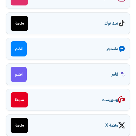
تيك توك
متابعة
ماسنجر
انضم
فايبر
انضم
بينتيريست
متابعة
منصة X
متابعة